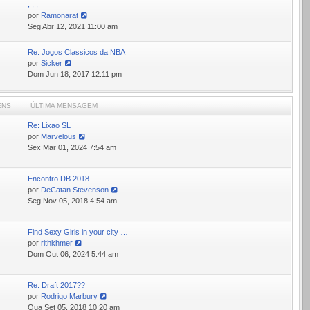
, , ,
por
Ramonarat
Ver
Seg Abr 12, 2021 11:00 am
última
mensagem
Re: Jogos Classicos da NBA
por
Sicker
Ver
Dom Jun 18, 2017 12:11 pm
última
mensagem
ENS
ÚLTIMA MENSAGEM
Re: Lixao SL
7
por
Marvelous
Ver
Sex Mar 01, 2024 7:54 am
última
mensagem
Encontro DB 2018
9
por
DeCatan Stevenson
Ver
Seg Nov 05, 2018 4:54 am
última
mensagem
Find Sexy Girls in your city …
5
por
rithkhmer
Ver
Dom Out 06, 2024 5:44 am
última
mensagem
Re: Draft 2017??
0
por
Rodrigo Marbury
Ver
Qua Set 05, 2018 10:20 am