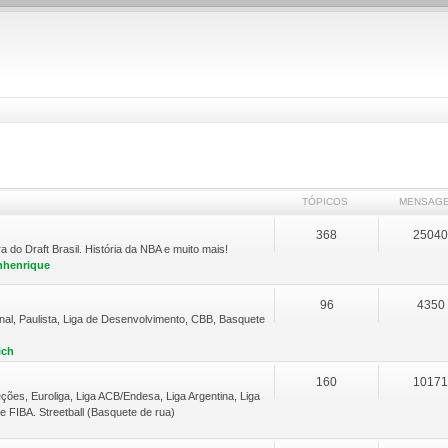
TÓPICOS
MENSAG
368
2504
do Draft Brasil. História da NBA e muito mais!
nhenrique
96
4350
nal, Paulista, Liga de Desenvolvimento, CBB, Basquete
ich
160
1017
ções, Euroliga, Liga ACB/Endesa, Liga Argentina, Liga
 FIBA. Streetball (Basquete de rua)