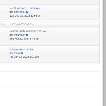
última
mensagem
Re: Sugestões - Fantasys
por
chavao99
Ver
Sáb Dez 10, 2016 11:56 am
última
mensagem
ENS
ÚLTIMA MENSAGEM
Search Pretty Womans from you…
por
rithkhmer
Ver
Seg Mai 20, 2024 5:43 am
última
mensagem
entertainment center
1
por
feefa
Ver
Ter Jun 13, 2023 1:01 am
última
mensagem