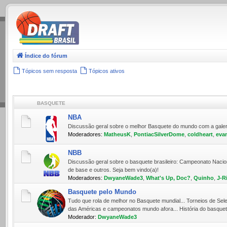
.
Índice do fórum
Tópicos sem resposta
Tópicos ativos
BASQUETE
NBA
Discussão geral sobre o melhor Basquete do mundo com a galera 
Moderadores:
MatheusK
,
PontiacSilverDome
,
coldheart
,
eva
NBB
Discussão geral sobre o basquete brasileiro: Campeonato Nacio
de base e outros. Seja bem vindo(a)!
Moderadores:
DwyaneWade3
,
What's Up, Doc?
,
Quinho
,
J-R
Basquete pelo Mundo
Tudo que rola de melhor no Basquete mundial... Torneios de Sele
das Américas e campeonatos mundo afora... História do basquete
Moderador:
DwyaneWade3