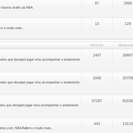
87
2965
e futuros drafts da NBA
13
129
ks e muito mais...
TÓPICOS
MENSAG
1407
2686
 a todos que desejam jogar e/ou acompanhar o andamento
1040
2075
a todos que desejam jogar e/ou acompanhar o andamento
57287
8310
 todos que desejam jogar e/ou acompanhar o andamento
443
1311
oo.com, NBA Ballers e muito mais...