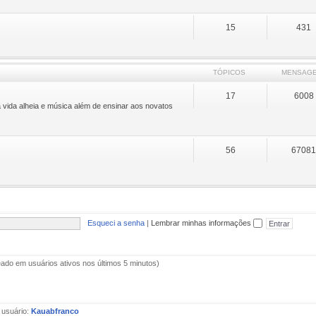
15
431
TÓPICOS
MENSAG
17
6008
 vida alheia e música além de ensinar aos novatos
56
6708
Esqueci a senha
|
Lembrar minhas informações
aseado em usuários ativos nos últimos 5 minutos)
 usuário:
Kauabfranco