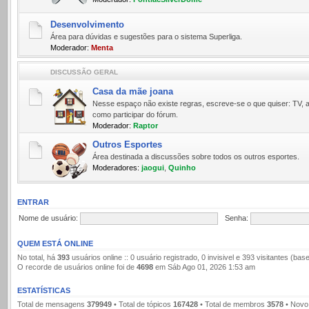
Desenvolvimento
Área para dúvidas e sugestões para o sistema Superliga.
Moderador:
Menta
DISCUSSÃO GERAL
Casa da mãe joana
Nesse espaço não existe regras, escreve-se o que quiser: TV, a
como participar do fórum.
Moderador:
Raptor
Outros Esportes
Área destinada a discussões sobre todos os outros esportes.
Moderadores:
jaogui
,
Quinho
ENTRAR
Nome de usuário:
Senha:
QUEM ESTÁ ONLINE
No total, há
393
usuários online :: 0 usuário registrado, 0 invisivel e 393 visitantes (b
O recorde de usuários online foi de
4698
em Sáb Ago 01, 2026 1:53 am
ESTATÍSTICAS
Total de mensagens
379949
• Total de tópicos
167428
• Total de membros
3578
• Novo