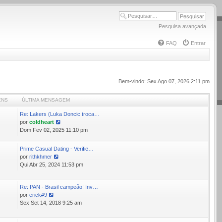
Pesquisa avançada
FAQ
Entrar
Bem-vindo: Sex Ago 07, 2026 2:11 pm
ENS
ÚLTIMA MENSAGEM
Re: Lakers (Luka Doncic troca…
0
por
coldheart
Ver
Dom Fev 02, 2025 11:10 pm
última
mensagem
Prime Сasual Dating - Verifie…
por
rithkhmer
Ver
Qui Abr 25, 2024 11:53 pm
última
mensagem
Re: PAN - Brasil campeão! Inv…
1
por
erick#9
Ver
Sex Set 14, 2018 9:25 am
última
mensagem