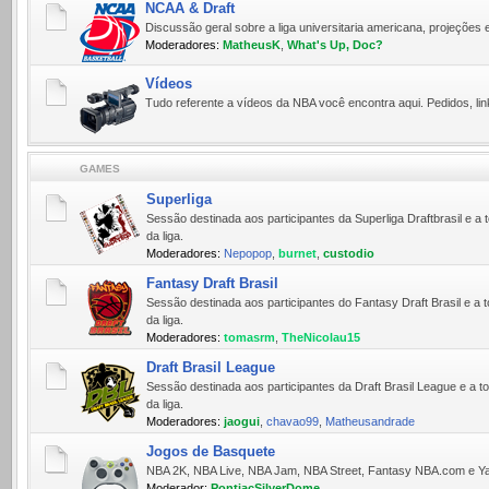
NCAA & Draft
Discussão geral sobre a liga universitaria americana, projeções 
Moderadores:
MatheusK
,
What's Up, Doc?
Vídeos
Tudo referente a ví­deos da NBA você encontra aqui. Pedidos, lin
GAMES
Superliga
Sessão destinada aos participantes da Superliga Draftbrasil e
da liga.
Moderadores:
Nepopop
,
burnet
,
custodio
Fantasy Draft Brasil
Sessão destinada aos participantes do Fantasy Draft Brasil e 
da liga.
Moderadores:
tomasrm
,
TheNicolau15
Draft Brasil League
Sessão destinada aos participantes da Draft Brasil League e a
da liga.
Moderadores:
jaogui
,
chavao99
,
Matheusandrade
Jogos de Basquete
NBA 2K, NBA Live, NBA Jam, NBA Street, Fantasy NBA.com e Yah
Moderador:
PontiacSilverDome