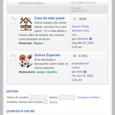
TÓPICOS
MENSAGENS
DISCUSSÃO GERAL
ÚLTIMA
MENSAGEM
Casa da mãe joana
17
6008
Nesse espaço não existe
Search Pretty
regras, escreve-se o que
Womans from
quiser: TV, a vida alheia e
you…
música além de ensinar aos novatos
por
rithkhmer
como participar do fórum.
Ver
Seg Mai 20, 2024
Moderador:
Raptor
última
5:43 am
mensagem
Outros Esportes
56
67081
Área destinada a
entertainment
discussões sobre todos os
center
outros esportes.
por
feefa
Moderadores:
jaogui
,
Quinho
Ver
Ter Jun 13, 2023
última
1:01 am
mensagem
ENTRAR
Nome de usuário:
Senha:
Esqueci a senha
|
Lembrar minhas informações
QUEM ESTÁ ONLINE