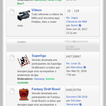
mensagem
Doc?
Vídeos
13
129
Tudo referente a ví­deos da
Re: Jogos
NBA você encontra aqui.
Classicos da NBA
Pedidos, links e muito
por
Sicker
mais...
Ver
Dom Jun 18, 2017
última
12:11 pm
mensagem
TÓPICOS
MENSAGENS
GAMES
ÚLTIMA
MENSAGEM
Superliga
1407
26867
Sessão destinada aos
Re: Lixao SL
participantes da Superliga
por
Marvelous
Draftbrasil e a todos que
Ver
Sex Mar 01, 2024
desejam jogar e/ou acompanhar o
última
7:54 am
andamento da liga.
mensagem
Moderadores:
Nepopop
,
burnet
,
custodio
Fantasy Draft Brasil
1040
20759
Sessão destinada aos
Encontro DB 2018
participantes do Fantasy
por
DeCatan
Draft Brasil e a todos que
Stevenson
desejam jogar e/ou acompanhar o