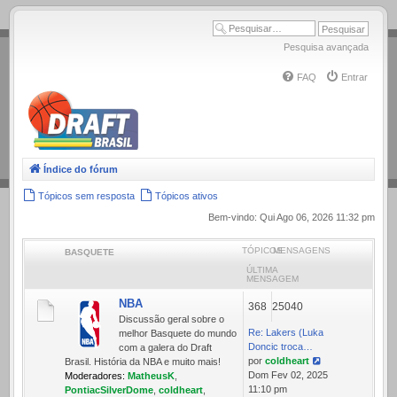
.
Pesquisa avançada
FAQ
Entrar
Índice do fórum
Tópicos sem resposta
Tópicos ativos
Bem-vindo: Qui Ago 06, 2026 11:32 pm
TÓPICOS
MENSAGENS
BASQUETE
ÚLTIMA
MENSAGEM
NBA
368
25040
Discussão geral sobre o
Re: Lakers (Luka
melhor Basquete do mundo
Doncic troca…
com a galera do Draft
por
coldheart
Brasil. História da NBA e muito mais!
Ver
Dom Fev 02, 2025
Moderadores:
MatheusK
,
última
11:10 pm
PontiacSilverDome
,
coldheart
,