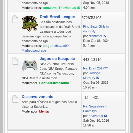
Ver
Seg Nov 05, 2018
andamento da liga.
última
4:54 am
Moderadores:
tomasrm
,
TheNicolau15
mensagem
Draft Brasil League
57287
83105
Sessão destinada aos
Find Sexy Girls in
participantes da Draft Brasil
your city …
League e a todos que
por
rithkhmer
desejam jogar e/ou acompanhar o
Ver
Dom Out 06, 2024
andamento da liga.
última
5:44 am
Moderadores:
jaogui
,
chavao99
,
mensagem
Matheusandrade
Jogos de Basquete
443
13110
NBA 2K, NBA Live, NBA
Re: Draft 2017??
Jam, NBA Street, Fantasy
por
Rodrigo
NBA.com e Yahoo.com,
Marbury
NBA Ballers e muito mais...
Ver
Qua Set 05, 2018
Moderador:
PontiacSilverDome
última
10:20 am
mensagem
Desenvolvimento
15
431
Área para dúvidas e sugestões para o
Re: Sugestões -
sistema Superliga.
Fantasys
Moderador:
Menta
por
chavao99
Ver
Sáb Dez 10, 2016
última
11:56 am
mensagem