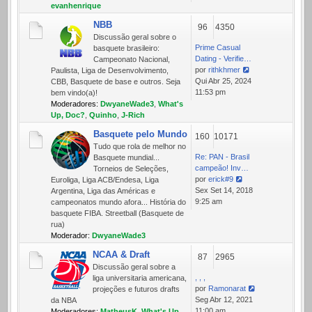
mensagem
evanhenrique
NBB
96
4350
Discussão geral sobre o
Prime Сasual
basquete brasileiro:
Dating - Verifie…
Campeonato Nacional,
por
rithkhmer
Paulista, Liga de Desenvolvimento,
Ver
Qui Abr 25, 2024
CBB, Basquete de base e outros. Seja
última
11:53 pm
bem vindo(a)!
mensagem
Moderadores:
DwyaneWade3
,
What's
Up, Doc?
,
Quinho
,
J-Rich
Basquete pelo Mundo
160
10171
Tudo que rola de melhor no
Re: PAN - Brasil
Basquete mundial...
campeão! Inv…
Torneios de Seleções,
por
erick#9
Euroliga, Liga ACB/Endesa, Liga
Ver
Sex Set 14, 2018
Argentina, Liga das Américas e
última
9:25 am
campeonatos mundo afora... História do
mensagem
basquete FIBA. Streetball (Basquete de
rua)
Moderador:
DwyaneWade3
NCAA & Draft
87
2965
Discussão geral sobre a
, , ,
liga universitaria americana,
por
Ramonarat
projeções e futuros drafts
Ver
Seg Abr 12, 2021
da NBA
última
11:00 am
Moderadores:
MatheusK
,
What's Up,