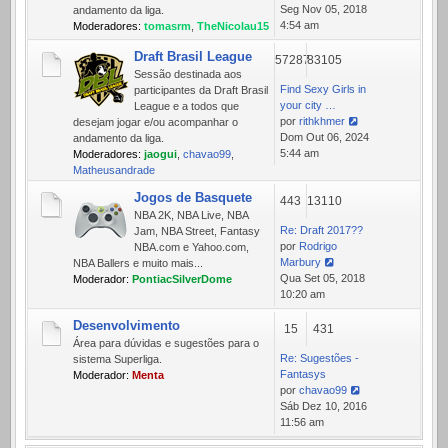
Ver
Seg Nov 05, 2018
andamento da liga.
última
4:54 am
Moderadores:
tomasrm
,
TheNicolau15
mensagem
Draft Brasil League
57287
83105
Sessão destinada aos
Find Sexy Girls in
participantes da Draft Brasil
your city …
League e a todos que
por
rithkhmer
desejam jogar e/ou acompanhar o
Ver
Dom Out 06, 2024
andamento da liga.
última
5:44 am
Moderadores:
jaogui
,
chavao99
,
mensagem
Matheusandrade
Jogos de Basquete
443
13110
NBA 2K, NBA Live, NBA
Re: Draft 2017??
Jam, NBA Street, Fantasy
por
Rodrigo
NBA.com e Yahoo.com,
Marbury
NBA Ballers e muito mais...
Ver
Qua Set 05, 2018
Moderador:
PontiacSilverDome
última
10:20 am
mensagem
Desenvolvimento
15
431
Área para dúvidas e sugestões para o
Re: Sugestões -
sistema Superliga.
Fantasys
Moderador:
Menta
por
chavao99
Ver
Sáb Dez 10, 2016
última
11:56 am
mensagem