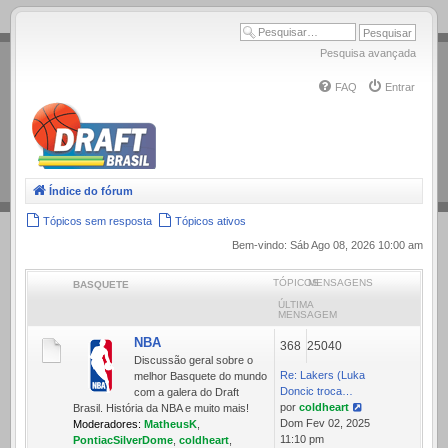
.
Pesquisa avançada
FAQ
Entrar
Índice do fórum
Tópicos sem resposta
Tópicos ativos
Bem-vindo: Sáb Ago 08, 2026 10:00 am
TÓPICOS
MENSAGENS
BASQUETE
ÚLTIMA
MENSAGEM
NBA
368
25040
Discussão geral sobre o
Re: Lakers (Luka
melhor Basquete do mundo
Doncic troca…
com a galera do Draft
por
coldheart
Brasil. História da NBA e muito mais!
Ver
Dom Fev 02, 2025
Moderadores:
MatheusK
,
última
11:10 pm
PontiacSilverDome
,
coldheart
,