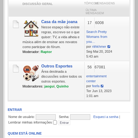
TÓPICOS
MENSAGENS
DISCUSSÃO GERAL
ÚLTIMA
MENSAGEM
Casa da mãe joana
17
6008
Nesse espaço não existe
Search Pretty
regras, escreve-se o que
Womans from
quiser: TV, a vida alheia e
you…
música além de ensinar aos novatos
por
rithkhmer
como participar do fórum.
Ver
Seg Mai 20, 2024
Moderador:
Raptor
última
5:43 am
mensagem
Outros Esportes
56
67081
Área destinada a
entertainment
discussões sobre todos os
center
outros esportes.
por
feefa
Moderadores:
jaogui
,
Quinho
Ver
Ter Jun 13, 2023
última
1:01 am
mensagem
ENTRAR
Nome de usuário:
Senha:
Esqueci a senha
|
Lembrar minhas informações
QUEM ESTÁ ONLINE