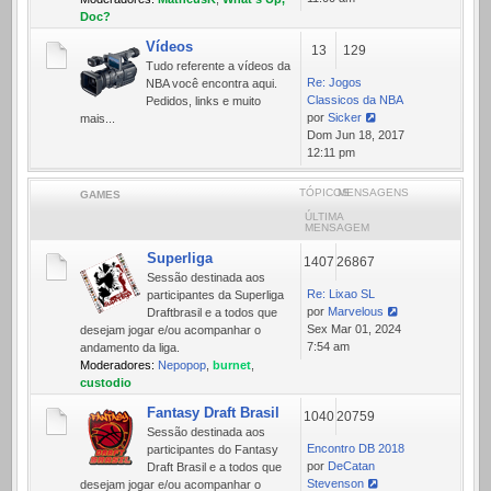
mensagem
Doc?
Vídeos
13
129
Tudo referente a ví­deos da
Re: Jogos
NBA você encontra aqui.
Classicos da NBA
Pedidos, links e muito
por
Sicker
mais...
Ver
Dom Jun 18, 2017
última
12:11 pm
mensagem
TÓPICOS
MENSAGENS
GAMES
ÚLTIMA
MENSAGEM
Superliga
1407
26867
Sessão destinada aos
Re: Lixao SL
participantes da Superliga
por
Marvelous
Draftbrasil e a todos que
Ver
Sex Mar 01, 2024
desejam jogar e/ou acompanhar o
última
7:54 am
andamento da liga.
mensagem
Moderadores:
Nepopop
,
burnet
,
custodio
Fantasy Draft Brasil
1040
20759
Sessão destinada aos
Encontro DB 2018
participantes do Fantasy
por
DeCatan
Draft Brasil e a todos que
Stevenson
desejam jogar e/ou acompanhar o