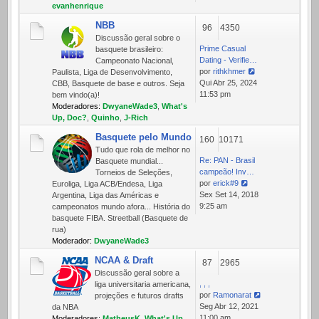
mensagem
evanhenrique
NBB
96
4350
Discussão geral sobre o
Prime Сasual
basquete brasileiro:
Dating - Verifie…
Campeonato Nacional,
por
rithkhmer
Paulista, Liga de Desenvolvimento,
Ver
Qui Abr 25, 2024
CBB, Basquete de base e outros. Seja
última
11:53 pm
bem vindo(a)!
mensagem
Moderadores:
DwyaneWade3
,
What's
Up, Doc?
,
Quinho
,
J-Rich
Basquete pelo Mundo
160
10171
Tudo que rola de melhor no
Re: PAN - Brasil
Basquete mundial...
campeão! Inv…
Torneios de Seleções,
por
erick#9
Euroliga, Liga ACB/Endesa, Liga
Ver
Sex Set 14, 2018
Argentina, Liga das Américas e
última
9:25 am
campeonatos mundo afora... História do
mensagem
basquete FIBA. Streetball (Basquete de
rua)
Moderador:
DwyaneWade3
NCAA & Draft
87
2965
Discussão geral sobre a
, , ,
liga universitaria americana,
por
Ramonarat
projeções e futuros drafts
Ver
Seg Abr 12, 2021
da NBA
última
11:00 am
Moderadores:
MatheusK
,
What's Up,