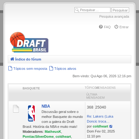
.
Pesquisa avançada
FAQ
Entrar
Índice do fórum
Tópicos sem resposta
Tópicos ativos
Bem-vindo: Qui Ago 06, 2026 12:16 pm
TÓPICOS
MENSAGENS
BASQUETE
ÚLTIMA
MENSAGEM
NBA
368
25040
Discussão geral sobre o
Re: Lakers (Luka
melhor Basquete do mundo
Doncic troca…
com a galera do Draft
por
coldheart
Brasil. História da NBA e muito mais!
Ver
Dom Fev 02, 2025
Moderadores:
MatheusK
,
última
11:10 pm
PontiacSilverDome
,
coldheart
,