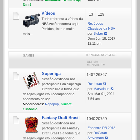
mensagem
Doc?
Vídeos
13
129
Tudo referente a ví­deos da
Re: Jogos
NBA você encontra aqui.
Classicos da NBA
Pedidos, links e muito
por
Sicker
mais...
Ver
Dom Jun 18, 2017
última
12:11 pm
mensagem
TÓPICOS
MENSAGENS
GAMES
ÚLTIMA
MENSAGEM
Superliga
1407
26867
Sessão destinada aos
Re: Lixao SL
participantes da Superliga
por
Marvelous
Draftbrasil e a todos que
Ver
Sex Mar 01, 2024
desejam jogar e/ou acompanhar o
última
7:54 am
andamento da liga.
mensagem
Moderadores:
Nepopop
,
burnet
,
custodio
Fantasy Draft Brasil
1040
20759
Sessão destinada aos
Encontro DB 2018
participantes do Fantasy
por
DeCatan
Draft Brasil e a todos que
Stevenson
desejam jogar e/ou acompanhar o