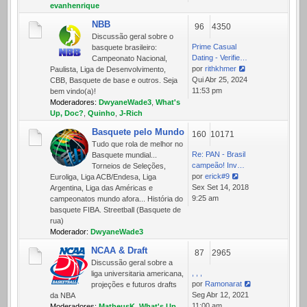
mensagem
evanhenrique
NBB
96
4350
Discussão geral sobre o
Prime Сasual
basquete brasileiro:
Dating - Verifie…
Campeonato Nacional,
por
rithkhmer
Paulista, Liga de Desenvolvimento,
Ver
Qui Abr 25, 2024
CBB, Basquete de base e outros. Seja
última
11:53 pm
bem vindo(a)!
mensagem
Moderadores:
DwyaneWade3
,
What's
Up, Doc?
,
Quinho
,
J-Rich
Basquete pelo Mundo
160
10171
Tudo que rola de melhor no
Re: PAN - Brasil
Basquete mundial...
campeão! Inv…
Torneios de Seleções,
por
erick#9
Euroliga, Liga ACB/Endesa, Liga
Ver
Sex Set 14, 2018
Argentina, Liga das Américas e
última
9:25 am
campeonatos mundo afora... História do
mensagem
basquete FIBA. Streetball (Basquete de
rua)
Moderador:
DwyaneWade3
NCAA & Draft
87
2965
Discussão geral sobre a
, , ,
liga universitaria americana,
por
Ramonarat
projeções e futuros drafts
Ver
Seg Abr 12, 2021
da NBA
última
11:00 am
Moderadores:
MatheusK
,
What's Up,