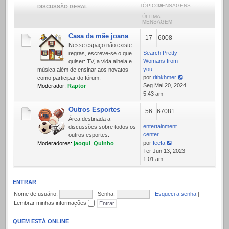
TÓPICOS
MENSAGENS
DISCUSSÃO GERAL
ÚLTIMA
MENSAGEM
Casa da mãe joana
17
6008
Nesse espaço não existe
Search Pretty
regras, escreve-se o que
Womans from
quiser: TV, a vida alheia e
you…
música além de ensinar aos novatos
por
rithkhmer
como participar do fórum.
Ver
Seg Mai 20, 2024
Moderador:
Raptor
última
5:43 am
mensagem
Outros Esportes
56
67081
Área destinada a
entertainment
discussões sobre todos os
center
outros esportes.
por
feefa
Moderadores:
jaogui
,
Quinho
Ver
Ter Jun 13, 2023
última
1:01 am
mensagem
ENTRAR
Nome de usuário:
Senha:
Esqueci a senha
|
Lembrar minhas informações
QUEM ESTÁ ONLINE