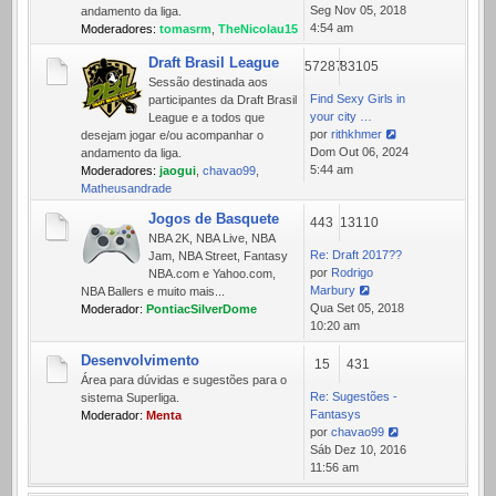
Ver
Seg Nov 05, 2018
andamento da liga.
última
4:54 am
Moderadores:
tomasrm
,
TheNicolau15
mensagem
Draft Brasil League
57287
83105
Sessão destinada aos
Find Sexy Girls in
participantes da Draft Brasil
your city …
League e a todos que
por
rithkhmer
desejam jogar e/ou acompanhar o
Ver
Dom Out 06, 2024
andamento da liga.
última
5:44 am
Moderadores:
jaogui
,
chavao99
,
mensagem
Matheusandrade
Jogos de Basquete
443
13110
NBA 2K, NBA Live, NBA
Re: Draft 2017??
Jam, NBA Street, Fantasy
por
Rodrigo
NBA.com e Yahoo.com,
Marbury
NBA Ballers e muito mais...
Ver
Qua Set 05, 2018
Moderador:
PontiacSilverDome
última
10:20 am
mensagem
Desenvolvimento
15
431
Área para dúvidas e sugestões para o
Re: Sugestões -
sistema Superliga.
Fantasys
Moderador:
Menta
por
chavao99
Ver
Sáb Dez 10, 2016
última
11:56 am
mensagem