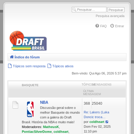
.
Pesquisa avançada
FAQ
Entrar
Índice do fórum
Tópicos sem resposta
Tópicos ativos
Bem-vindo: Qui Ago 06, 2026 5:37 pm
TÓPICOS
MENSAGENS
BASQUETE
ÚLTIMA
MENSAGEM
NBA
368
25040
Discussão geral sobre o
Re: Lakers (Luka
melhor Basquete do mundo
Doncic troca…
com a galera do Draft
por
coldheart
Brasil. História da NBA e muito mais!
Ver
Dom Fev 02, 2025
Moderadores:
MatheusK
,
última
11:10 pm
PontiacSilverDome
,
coldheart
,