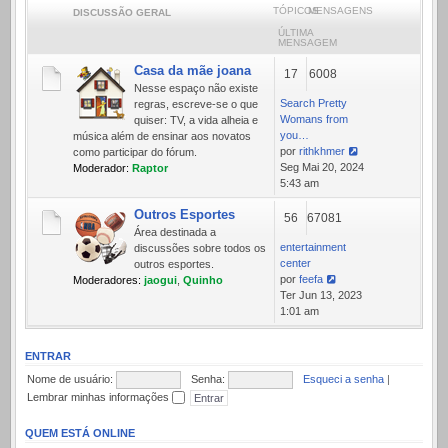
TÓPICOS
MENSAGENS
DISCUSSÃO GERAL
ÚLTIMA
MENSAGEM
Casa da mãe joana
17
6008
Nesse espaço não existe
Search Pretty
regras, escreve-se o que
Womans from
quiser: TV, a vida alheia e
you…
música além de ensinar aos novatos
por
rithkhmer
como participar do fórum.
Ver
Seg Mai 20, 2024
Moderador:
Raptor
última
5:43 am
mensagem
Outros Esportes
56
67081
Área destinada a
entertainment
discussões sobre todos os
center
outros esportes.
por
feefa
Moderadores:
jaogui
,
Quinho
Ver
Ter Jun 13, 2023
última
1:01 am
mensagem
ENTRAR
Nome de usuário:
Senha:
Esqueci a senha
|
Lembrar minhas informações
QUEM ESTÁ ONLINE