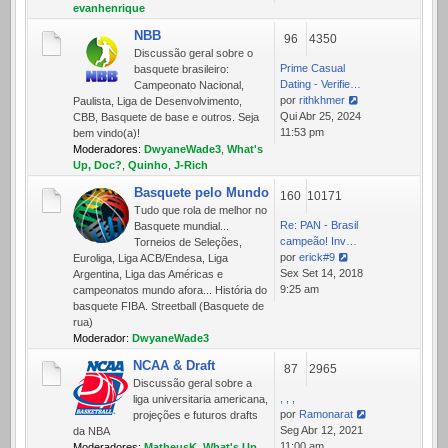
mensagem
evanhenrique
NBB
96
4350
Discussão geral sobre o
Prime Сasual
basquete brasileiro:
Dating - Verifie…
Campeonato Nacional,
por
rithkhmer
Paulista, Liga de Desenvolvimento,
Ver
Qui Abr 25, 2024
CBB, Basquete de base e outros. Seja
última
11:53 pm
bem vindo(a)!
mensagem
Moderadores:
DwyaneWade3
,
What's
Up, Doc?
,
Quinho
,
J-Rich
Basquete pelo Mundo
160
10171
Tudo que rola de melhor no
Re: PAN - Brasil
Basquete mundial...
campeão! Inv…
Torneios de Seleções,
por
erick#9
Euroliga, Liga ACB/Endesa, Liga
Ver
Sex Set 14, 2018
Argentina, Liga das Américas e
última
9:25 am
campeonatos mundo afora... História do
mensagem
basquete FIBA. Streetball (Basquete de
rua)
Moderador:
DwyaneWade3
NCAA & Draft
87
2965
Discussão geral sobre a
, , ,
liga universitaria americana,
por
Ramonarat
projeções e futuros drafts
Ver
Seg Abr 12, 2021
da NBA
última
11:00 am
Moderadores:
MatheusK
,
What's Up,