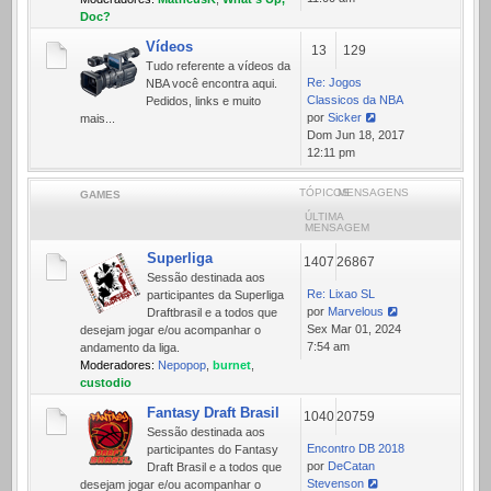
mensagem
Doc?
Vídeos
13
129
Tudo referente a ví­deos da
Re: Jogos
NBA você encontra aqui.
Classicos da NBA
Pedidos, links e muito
por
Sicker
mais...
Ver
Dom Jun 18, 2017
última
12:11 pm
mensagem
TÓPICOS
MENSAGENS
GAMES
ÚLTIMA
MENSAGEM
Superliga
1407
26867
Sessão destinada aos
Re: Lixao SL
participantes da Superliga
por
Marvelous
Draftbrasil e a todos que
Ver
Sex Mar 01, 2024
desejam jogar e/ou acompanhar o
última
7:54 am
andamento da liga.
mensagem
Moderadores:
Nepopop
,
burnet
,
custodio
Fantasy Draft Brasil
1040
20759
Sessão destinada aos
Encontro DB 2018
participantes do Fantasy
por
DeCatan
Draft Brasil e a todos que
Stevenson
desejam jogar e/ou acompanhar o