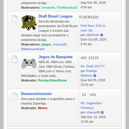
Ver
Seg Nov 05, 2018
andamento da liga.
última
4:54 am
Moderadores:
tomasrm
,
TheNicolau15
mensagem
Draft Brasil League
57287
83105
Sessão destinada aos
Find Sexy Girls in
participantes da Draft Brasil
your city …
League e a todos que
por
rithkhmer
desejam jogar e/ou acompanhar o
Ver
Dom Out 06, 2024
andamento da liga.
última
5:44 am
Moderadores:
jaogui
,
chavao99
,
mensagem
Matheusandrade
Jogos de Basquete
443
13110
NBA 2K, NBA Live, NBA
Re: Draft 2017??
Jam, NBA Street, Fantasy
por
Rodrigo
NBA.com e Yahoo.com,
Marbury
NBA Ballers e muito mais...
Ver
Qua Set 05, 2018
Moderador:
PontiacSilverDome
última
10:20 am
mensagem
Desenvolvimento
15
431
Área para dúvidas e sugestões para o
Re: Sugestões -
sistema Superliga.
Fantasys
Moderador:
Menta
por
chavao99
Ver
Sáb Dez 10, 2016
última
11:56 am
mensagem