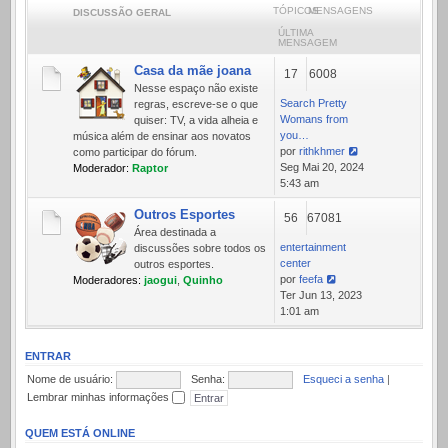
TÓPICOS
MENSAGENS
DISCUSSÃO GERAL
ÚLTIMA
MENSAGEM
Casa da mãe joana
17
6008
Nesse espaço não existe
Search Pretty
regras, escreve-se o que
Womans from
quiser: TV, a vida alheia e
you…
música além de ensinar aos novatos
por
rithkhmer
como participar do fórum.
Ver
Seg Mai 20, 2024
Moderador:
Raptor
última
5:43 am
mensagem
Outros Esportes
56
67081
Área destinada a
entertainment
discussões sobre todos os
center
outros esportes.
por
feefa
Moderadores:
jaogui
,
Quinho
Ver
Ter Jun 13, 2023
última
1:01 am
mensagem
ENTRAR
Nome de usuário:
Senha:
Esqueci a senha
|
Lembrar minhas informações
QUEM ESTÁ ONLINE