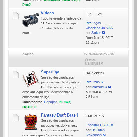
mensagem
Doc?
Vídeos
13
129
Tudo referente a ví­deos da
Re: Jogos
NBA você encontra aqui.
Classicos da NBA
Pedidos, links e muito
por
Sicker
mais...
Ver
Dom Jun 18, 2017
última
12:11 pm
mensagem
TÓPICOS
MENSAGENS
GAMES
ÚLTIMA
MENSAGEM
Superliga
1407
26867
Sessão destinada aos
Re: Lixao SL
participantes da Superliga
por
Marvelous
Draftbrasil e a todos que
Ver
Sex Mar 01, 2024
desejam jogar e/ou acompanhar o
última
7:54 am
andamento da liga.
mensagem
Moderadores:
Nepopop
,
burnet
,
custodio
Fantasy Draft Brasil
1040
20759
Sessão destinada aos
Encontro DB 2018
participantes do Fantasy
por
DeCatan
Draft Brasil e a todos que
Stevenson
desejam jogar e/ou acompanhar o