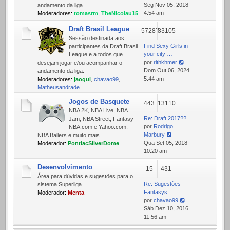
Ver
Seg Nov 05, 2018
andamento da liga.
última
4:54 am
Moderadores:
tomasrm
,
TheNicolau15
mensagem
Draft Brasil League
57287
83105
Sessão destinada aos
Find Sexy Girls in
participantes da Draft Brasil
your city …
League e a todos que
por
rithkhmer
desejam jogar e/ou acompanhar o
Ver
Dom Out 06, 2024
andamento da liga.
última
5:44 am
Moderadores:
jaogui
,
chavao99
,
mensagem
Matheusandrade
Jogos de Basquete
443
13110
NBA 2K, NBA Live, NBA
Re: Draft 2017??
Jam, NBA Street, Fantasy
por
Rodrigo
NBA.com e Yahoo.com,
Marbury
NBA Ballers e muito mais...
Ver
Qua Set 05, 2018
Moderador:
PontiacSilverDome
última
10:20 am
mensagem
Desenvolvimento
15
431
Área para dúvidas e sugestões para o
Re: Sugestões -
sistema Superliga.
Fantasys
Moderador:
Menta
por
chavao99
Ver
Sáb Dez 10, 2016
última
11:56 am
mensagem