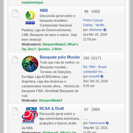
mensagem
evanhenrique
NBB
96
4350
Discussão geral sobre o
Prime Сasual
basquete brasileiro:
Dating - Verifie…
Campeonato Nacional,
por
rithkhmer
Paulista, Liga de Desenvolvimento,
Ver
Qui Abr 25, 2024
CBB, Basquete de base e outros. Seja
última
11:53 pm
bem vindo(a)!
mensagem
Moderadores:
DwyaneWade3
,
What's
Up, Doc?
,
Quinho
,
J-Rich
Basquete pelo Mundo
160
10171
Tudo que rola de melhor no
Re: PAN - Brasil
Basquete mundial...
campeão! Inv…
Torneios de Seleções,
por
erick#9
Euroliga, Liga ACB/Endesa, Liga
Ver
Sex Set 14, 2018
Argentina, Liga das Américas e
última
9:25 am
campeonatos mundo afora... História do
mensagem
basquete FIBA. Streetball (Basquete de
rua)
Moderador:
DwyaneWade3
NCAA & Draft
87
2965
Discussão geral sobre a
, , ,
liga universitaria americana,
por
Ramonarat
projeções e futuros drafts
Ver
Seg Abr 12, 2021
da NBA
última
11:00 am
Moderadores:
MatheusK
,
What's Up,