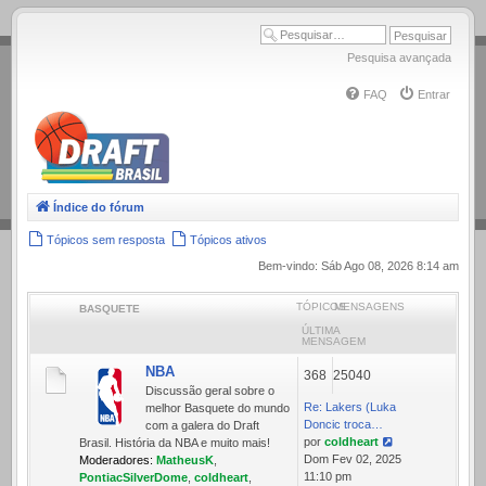
.
Pesquisa avançada
FAQ
Entrar
Índice do fórum
Tópicos sem resposta
Tópicos ativos
Bem-vindo: Sáb Ago 08, 2026 8:14 am
TÓPICOS
MENSAGENS
BASQUETE
ÚLTIMA
MENSAGEM
NBA
368
25040
Discussão geral sobre o
Re: Lakers (Luka
melhor Basquete do mundo
Doncic troca…
com a galera do Draft
por
coldheart
Brasil. História da NBA e muito mais!
Ver
Dom Fev 02, 2025
Moderadores:
MatheusK
,
última
11:10 pm
PontiacSilverDome
,
coldheart
,