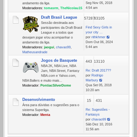
Ver
Seg Nov 05, 2018
andamento da liga.
última
4:54 am
Moderadores:
tomasrm
,
TheNicolau15
mensagem
Draft Brasil League
57287
83105
Sessão destinada aos
Find Sexy Girls in
participantes da Draft Brasil
your city …
League e a todos que
por
rithkhmer
desejam jogar e/ou acompanhar o
Ver
Dom Out 06, 2024
andamento da liga.
última
5:44 am
Moderadores:
jaogui
,
chavao99
,
mensagem
Matheusandrade
Jogos de Basquete
443
13110
NBA 2K, NBA Live, NBA
Re: Draft 2017??
Jam, NBA Street, Fantasy
por
Rodrigo
NBA.com e Yahoo.com,
Marbury
NBA Ballers e muito mais...
Ver
Qua Set 05, 2018
Moderador:
PontiacSilverDome
última
10:20 am
mensagem
Desenvolvimento
15
431
Área para dúvidas e sugestões para o
Re: Sugestões -
sistema Superliga.
Fantasys
Moderador:
Menta
por
chavao99
Ver
Sáb Dez 10, 2016
última
11:56 am
mensagem