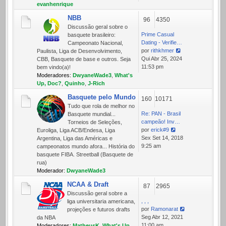
mensagem
evanhenrique
NBB
96
4350
Discussão geral sobre o
Prime Сasual
basquete brasileiro:
Dating - Verifie…
Campeonato Nacional,
por
rithkhmer
Paulista, Liga de Desenvolvimento,
Ver
Qui Abr 25, 2024
CBB, Basquete de base e outros. Seja
última
11:53 pm
bem vindo(a)!
mensagem
Moderadores:
DwyaneWade3
,
What's
Up, Doc?
,
Quinho
,
J-Rich
Basquete pelo Mundo
160
10171
Tudo que rola de melhor no
Re: PAN - Brasil
Basquete mundial...
campeão! Inv…
Torneios de Seleções,
por
erick#9
Euroliga, Liga ACB/Endesa, Liga
Ver
Sex Set 14, 2018
Argentina, Liga das Américas e
última
9:25 am
campeonatos mundo afora... História do
mensagem
basquete FIBA. Streetball (Basquete de
rua)
Moderador:
DwyaneWade3
NCAA & Draft
87
2965
Discussão geral sobre a
, , ,
liga universitaria americana,
por
Ramonarat
projeções e futuros drafts
Ver
Seg Abr 12, 2021
da NBA
última
11:00 am
Moderadores:
MatheusK
,
What's Up,