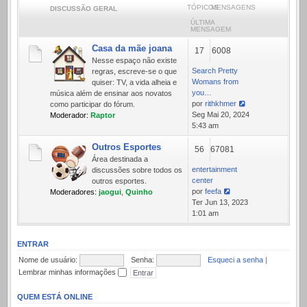
TÓPICOS
MENSAGENS
DISCUSSÃO GERAL
ÚLTIMA
MENSAGEM
Casa da mãe joana
17
6008
Nesse espaço não existe
Search Pretty
regras, escreve-se o que
Womans from
quiser: TV, a vida alheia e
you…
música além de ensinar aos novatos
por
rithkhmer
como participar do fórum.
Ver
Seg Mai 20, 2024
Moderador:
Raptor
última
5:43 am
mensagem
Outros Esportes
56
67081
Área destinada a
entertainment
discussões sobre todos os
center
outros esportes.
por
feefa
Moderadores:
jaogui
,
Quinho
Ver
Ter Jun 13, 2023
última
1:01 am
mensagem
ENTRAR
Nome de usuário:
Senha:
Esqueci a senha
|
Lembrar minhas informações
QUEM ESTÁ ONLINE