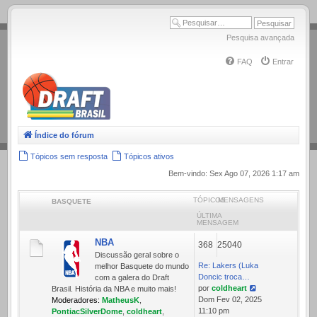
.
Pesquisa avançada
FAQ
Entrar
Índice do fórum
Tópicos sem resposta
Tópicos ativos
Bem-vindo: Sex Ago 07, 2026 1:17 am
TÓPICOS
MENSAGENS
BASQUETE
ÚLTIMA
MENSAGEM
NBA
368
25040
Discussão geral sobre o
Re: Lakers (Luka
melhor Basquete do mundo
Doncic troca…
com a galera do Draft
por
coldheart
Brasil. História da NBA e muito mais!
Ver
Dom Fev 02, 2025
Moderadores:
MatheusK
,
última
11:10 pm
PontiacSilverDome
,
coldheart
,