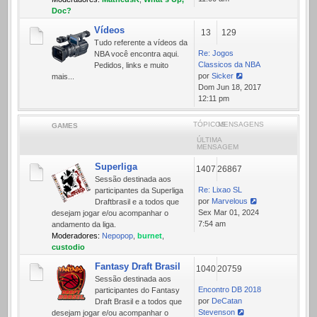
mensagem
Doc?
Vídeos
13
129
Tudo referente a ví­deos da
Re: Jogos
NBA você encontra aqui.
Classicos da NBA
Pedidos, links e muito
por
Sicker
mais...
Ver
Dom Jun 18, 2017
última
12:11 pm
mensagem
TÓPICOS
MENSAGENS
GAMES
ÚLTIMA
MENSAGEM
Superliga
1407
26867
Sessão destinada aos
Re: Lixao SL
participantes da Superliga
por
Marvelous
Draftbrasil e a todos que
Ver
Sex Mar 01, 2024
desejam jogar e/ou acompanhar o
última
7:54 am
andamento da liga.
mensagem
Moderadores:
Nepopop
,
burnet
,
custodio
Fantasy Draft Brasil
1040
20759
Sessão destinada aos
Encontro DB 2018
participantes do Fantasy
por
DeCatan
Draft Brasil e a todos que
Stevenson
desejam jogar e/ou acompanhar o