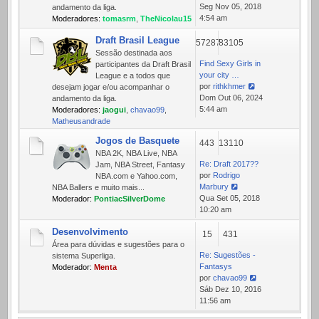
Ver
Seg Nov 05, 2018
andamento da liga.
última
4:54 am
Moderadores:
tomasrm
,
TheNicolau15
mensagem
Draft Brasil League
57287
83105
Sessão destinada aos
Find Sexy Girls in
participantes da Draft Brasil
your city …
League e a todos que
por
rithkhmer
desejam jogar e/ou acompanhar o
Ver
Dom Out 06, 2024
andamento da liga.
última
5:44 am
Moderadores:
jaogui
,
chavao99
,
mensagem
Matheusandrade
Jogos de Basquete
443
13110
NBA 2K, NBA Live, NBA
Re: Draft 2017??
Jam, NBA Street, Fantasy
por
Rodrigo
NBA.com e Yahoo.com,
Marbury
NBA Ballers e muito mais...
Ver
Qua Set 05, 2018
Moderador:
PontiacSilverDome
última
10:20 am
mensagem
Desenvolvimento
15
431
Área para dúvidas e sugestões para o
Re: Sugestões -
sistema Superliga.
Fantasys
Moderador:
Menta
por
chavao99
Ver
Sáb Dez 10, 2016
última
11:56 am
mensagem