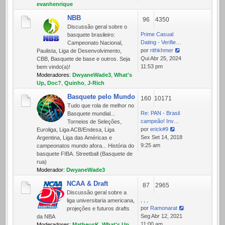
mensagem
evanhenrique
NBB
96
4350
Discussão geral sobre o
Prime Сasual
basquete brasileiro:
Dating - Verifie…
Campeonato Nacional,
por
rithkhmer
Paulista, Liga de Desenvolvimento,
Ver
Qui Abr 25, 2024
CBB, Basquete de base e outros. Seja
última
11:53 pm
bem vindo(a)!
mensagem
Moderadores:
DwyaneWade3
,
What's
Up, Doc?
,
Quinho
,
J-Rich
Basquete pelo Mundo
160
10171
Tudo que rola de melhor no
Re: PAN - Brasil
Basquete mundial...
campeão! Inv…
Torneios de Seleções,
por
erick#9
Euroliga, Liga ACB/Endesa, Liga
Ver
Sex Set 14, 2018
Argentina, Liga das Américas e
última
9:25 am
campeonatos mundo afora... História do
mensagem
basquete FIBA. Streetball (Basquete de
rua)
Moderador:
DwyaneWade3
NCAA & Draft
87
2965
Discussão geral sobre a
, , ,
liga universitaria americana,
por
Ramonarat
projeções e futuros drafts
Ver
Seg Abr 12, 2021
da NBA
última
11:00 am
Moderadores:
MatheusK
,
What's Up,