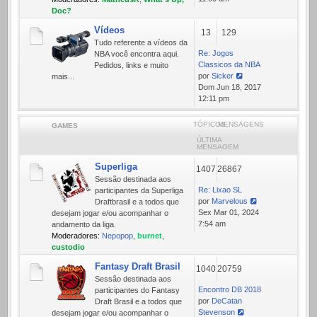
mensagem
Doc?
Vídeos
13
129
Tudo referente a ví­deos da
Re: Jogos
NBA você encontra aqui.
Classicos da NBA
Pedidos, links e muito
por
Sicker
mais...
Ver
Dom Jun 18, 2017
última
12:11 pm
mensagem
TÓPICOS
MENSAGENS
GAMES
ÚLTIMA
MENSAGEM
Superliga
1407
26867
Sessão destinada aos
Re: Lixao SL
participantes da Superliga
por
Marvelous
Draftbrasil e a todos que
Ver
Sex Mar 01, 2024
desejam jogar e/ou acompanhar o
última
7:54 am
andamento da liga.
mensagem
Moderadores:
Nepopop
,
burnet
,
custodio
Fantasy Draft Brasil
1040
20759
Sessão destinada aos
Encontro DB 2018
participantes do Fantasy
por
DeCatan
Draft Brasil e a todos que
Stevenson
desejam jogar e/ou acompanhar o