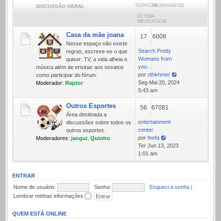
TÓPICOS
MENSAGENS
DISCUSSÃO GERAL
ÚLTIMA
MENSAGEM
Casa da mãe joana
17
6008
Nesse espaço não existe
Search Pretty
regras, escreve-se o que
Womans from
quiser: TV, a vida alheia e
you…
música além de ensinar aos novatos
por
rithkhmer
como participar do fórum.
Ver
Seg Mai 20, 2024
Moderador:
Raptor
última
5:43 am
mensagem
Outros Esportes
56
67081
Área destinada a
entertainment
discussões sobre todos os
center
outros esportes.
por
feefa
Moderadores:
jaogui
,
Quinho
Ver
Ter Jun 13, 2023
última
1:01 am
mensagem
ENTRAR
Nome de usuário:
Senha:
Esqueci a senha
|
Lembrar minhas informações
QUEM ESTÁ ONLINE