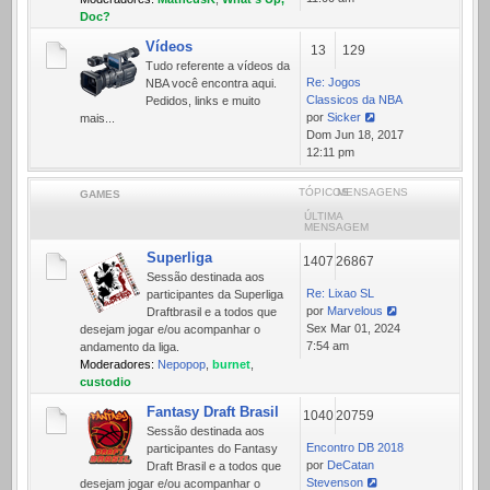
mensagem
Doc?
Vídeos
13
129
Tudo referente a ví­deos da
Re: Jogos
NBA você encontra aqui.
Classicos da NBA
Pedidos, links e muito
por
Sicker
mais...
Ver
Dom Jun 18, 2017
última
12:11 pm
mensagem
TÓPICOS
MENSAGENS
GAMES
ÚLTIMA
MENSAGEM
Superliga
1407
26867
Sessão destinada aos
Re: Lixao SL
participantes da Superliga
por
Marvelous
Draftbrasil e a todos que
Ver
Sex Mar 01, 2024
desejam jogar e/ou acompanhar o
última
7:54 am
andamento da liga.
mensagem
Moderadores:
Nepopop
,
burnet
,
custodio
Fantasy Draft Brasil
1040
20759
Sessão destinada aos
Encontro DB 2018
participantes do Fantasy
por
DeCatan
Draft Brasil e a todos que
Stevenson
desejam jogar e/ou acompanhar o