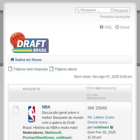
.
Pesquisa avançada
FAQ
Entrar
Índice do fórum
Tópicos sem resposta
Tópicos ativos
Bem-vindo: Sex Ago 07, 2026 6:58 pm
TÓPICOS
MENSAGENS
BASQUETE
ÚLTIMA
MENSAGEM
NBA
368
25040
Discussão geral sobre o
Re: Lakers (Luka
melhor Basquete do mundo
Doncic troca…
com a galera do Draft
por
coldheart
Brasil. História da NBA e muito mais!
Ver
Dom Fev 02, 2025
Moderadores:
MatheusK
,
última
11:10 pm
PontiacSilverDome
,
coldheart
,