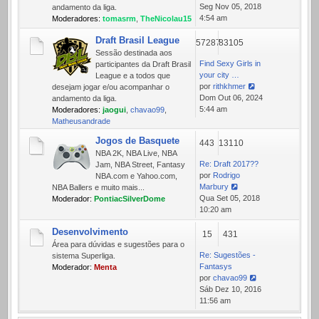
Ver
Seg Nov 05, 2018
andamento da liga.
última
4:54 am
Moderadores:
tomasrm
,
TheNicolau15
mensagem
Draft Brasil League
57287
83105
Sessão destinada aos
Find Sexy Girls in
participantes da Draft Brasil
your city …
League e a todos que
por
rithkhmer
desejam jogar e/ou acompanhar o
Ver
Dom Out 06, 2024
andamento da liga.
última
5:44 am
Moderadores:
jaogui
,
chavao99
,
mensagem
Matheusandrade
Jogos de Basquete
443
13110
NBA 2K, NBA Live, NBA
Re: Draft 2017??
Jam, NBA Street, Fantasy
por
Rodrigo
NBA.com e Yahoo.com,
Marbury
NBA Ballers e muito mais...
Ver
Qua Set 05, 2018
Moderador:
PontiacSilverDome
última
10:20 am
mensagem
Desenvolvimento
15
431
Área para dúvidas e sugestões para o
Re: Sugestões -
sistema Superliga.
Fantasys
Moderador:
Menta
por
chavao99
Ver
Sáb Dez 10, 2016
última
11:56 am
mensagem