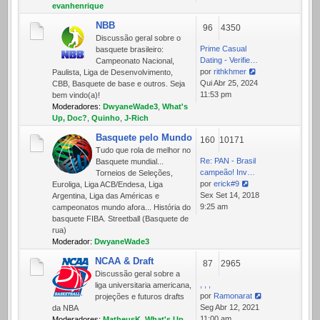
mensagem
evanhenrique
NBB
96
4350
Discussão geral sobre o
Prime Сasual
basquete brasileiro:
Dating - Verifie…
Campeonato Nacional,
por
rithkhmer
Paulista, Liga de Desenvolvimento,
Ver
Qui Abr 25, 2024
CBB, Basquete de base e outros. Seja
última
11:53 pm
bem vindo(a)!
mensagem
Moderadores:
DwyaneWade3
,
What's
Up, Doc?
,
Quinho
,
J-Rich
Basquete pelo Mundo
160
10171
Tudo que rola de melhor no
Re: PAN - Brasil
Basquete mundial...
campeão! Inv…
Torneios de Seleções,
por
erick#9
Euroliga, Liga ACB/Endesa, Liga
Ver
Sex Set 14, 2018
Argentina, Liga das Américas e
última
9:25 am
campeonatos mundo afora... História do
mensagem
basquete FIBA. Streetball (Basquete de
rua)
Moderador:
DwyaneWade3
NCAA & Draft
87
2965
Discussão geral sobre a
, , ,
liga universitaria americana,
por
Ramonarat
projeções e futuros drafts
Ver
Seg Abr 12, 2021
da NBA
última
11:00 am
Moderadores:
MatheusK
,
What's Up,