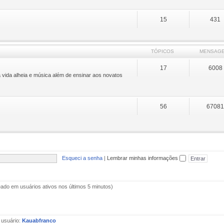
15
431
TÓPICOS
MENSAG
17
6008
 vida alheia e música além de ensinar aos novatos
56
6708
Esqueci a senha
|
Lembrar minhas informações
aseado em usuários ativos nos últimos 5 minutos)
 usuário:
Kauabfranco