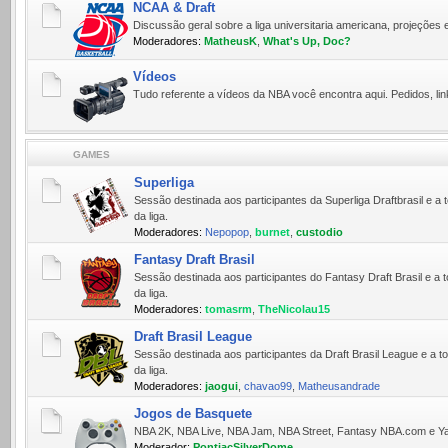
NCAA & Draft
Discussão geral sobre a liga universitaria americana, projeções 
Moderadores:
MatheusK
,
What's Up, Doc?
Vídeos
Tudo referente a ví­deos da NBA você encontra aqui. Pedidos, lin
GAMES
Superliga
Sessão destinada aos participantes da Superliga Draftbrasil e
da liga.
Moderadores:
Nepopop
,
burnet
,
custodio
Fantasy Draft Brasil
Sessão destinada aos participantes do Fantasy Draft Brasil e 
da liga.
Moderadores:
tomasrm
,
TheNicolau15
Draft Brasil League
Sessão destinada aos participantes da Draft Brasil League e a
da liga.
Moderadores:
jaogui
,
chavao99
,
Matheusandrade
Jogos de Basquete
NBA 2K, NBA Live, NBA Jam, NBA Street, Fantasy NBA.com e Yah
Moderador:
PontiacSilverDome