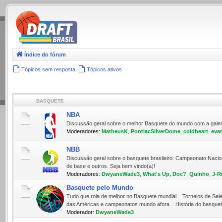
.
Índice do fórum
Tópicos sem resposta
Tópicos ativos
BASQUETE
NBA
Discussão geral sobre o melhor Basquete do mundo com a galera 
Moderadores:
MatheusK
,
PontiacSilverDome
,
coldheart
,
eva
NBB
Discussão geral sobre o basquete brasileiro: Campeonato Nacio
de base e outros. Seja bem vindo(a)!
Moderadores:
DwyaneWade3
,
What's Up, Doc?
,
Quinho
,
J-R
Basquete pelo Mundo
Tudo que rola de melhor no Basquete mundial... Torneios de Sele
das Américas e campeonatos mundo afora... História do basquete
Moderador:
DwyaneWade3