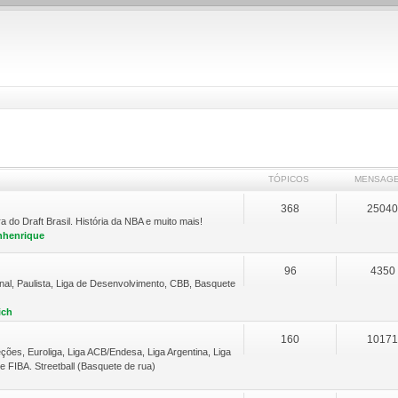
TÓPICOS
MENSAG
368
2504
do Draft Brasil. História da NBA e muito mais!
nhenrique
96
4350
nal, Paulista, Liga de Desenvolvimento, CBB, Basquete
ich
160
1017
ções, Euroliga, Liga ACB/Endesa, Liga Argentina, Liga
 FIBA. Streetball (Basquete de rua)