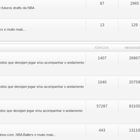
87
2965
e futuros drafts da NBA
13
129
ks e muito mais...
TÓPICOS
MENSAG
1407
2686
 a todos que desejam jogar e/ou acompanhar o andamento
1040
2075
a todos que desejam jogar e/ou acompanhar o andamento
57287
8310
 todos que desejam jogar e/ou acompanhar o andamento
443
1311
oo.com, NBA Ballers e muito mais...