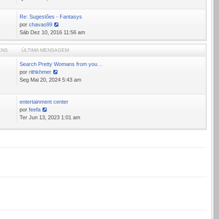
última
mensagem
Re: Sugestões - Fantasys
por
chavao99
Ver
Sáb Dez 10, 2016 11:56 am
última
mensagem
ENS
ÚLTIMA MENSAGEM
Search Pretty Womans from you…
por
rithkhmer
Ver
Seg Mai 20, 2024 5:43 am
última
mensagem
entertainment center
1
por
feefa
Ver
Ter Jun 13, 2023 1:01 am
última
mensagem