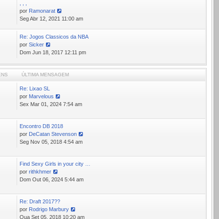
, , ,
por
Ramonarat
Ver
Seg Abr 12, 2021 11:00 am
última
mensagem
Re: Jogos Classicos da NBA
por
Sicker
Ver
Dom Jun 18, 2017 12:11 pm
última
mensagem
ENS
ÚLTIMA MENSAGEM
Re: Lixao SL
7
por
Marvelous
Ver
Sex Mar 01, 2024 7:54 am
última
mensagem
Encontro DB 2018
9
por
DeCatan Stevenson
Ver
Seg Nov 05, 2018 4:54 am
última
mensagem
Find Sexy Girls in your city …
5
por
rithkhmer
Ver
Dom Out 06, 2024 5:44 am
última
mensagem
Re: Draft 2017??
0
por
Rodrigo Marbury
Ver
Qua Set 05, 2018 10:20 am