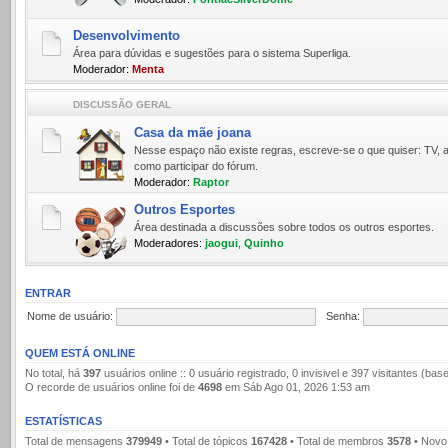
Desenvolvimento
Área para dúvidas e sugestões para o sistema Superliga.
Moderador:
Menta
DISCUSSÃO GERAL
Casa da mãe joana
Nesse espaço não existe regras, escreve-se o que quiser: TV, a
como participar do fórum.
Moderador:
Raptor
Outros Esportes
Área destinada a discussões sobre todos os outros esportes.
Moderadores:
jaogui
,
Quinho
ENTRAR
Nome de usuário:
Senha:
QUEM ESTÁ ONLINE
No total, há
397
usuários online :: 0 usuário registrado, 0 invisivel e 397 visitantes (b
O recorde de usuários online foi de
4698
em Sáb Ago 01, 2026 1:53 am
ESTATÍSTICAS
Total de mensagens
379949
• Total de tópicos
167428
• Total de membros
3578
• Novo