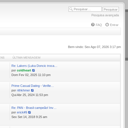
Pesquisa avançada
FAQ
Entrar
Bem-vindo: Sex Ago 07, 2026 3:17 pm
ENS
ÚLTIMA MENSAGEM
Re: Lakers (Luka Doncic troca…
0
por
coldheart
Ver
Dom Fev 02, 2025 11:10 pm
última
mensagem
Prime Сasual Dating - Verifie…
por
rithkhmer
Ver
Qui Abr 25, 2024 11:53 pm
última
mensagem
Re: PAN - Brasil campeão! Inv…
1
por
erick#9
Ver
Sex Set 14, 2018 9:25 am
última
mensagem