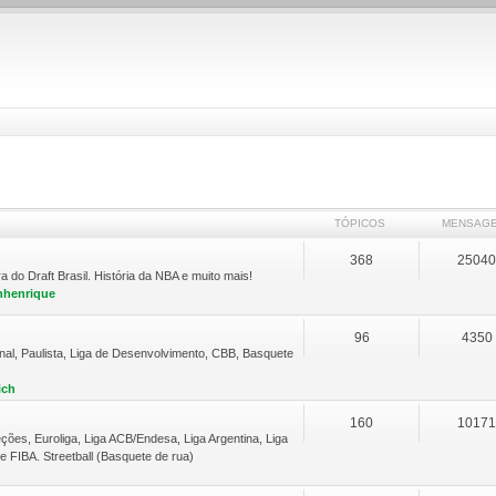
TÓPICOS
MENSAG
368
2504
do Draft Brasil. História da NBA e muito mais!
nhenrique
96
4350
nal, Paulista, Liga de Desenvolvimento, CBB, Basquete
ich
160
1017
ções, Euroliga, Liga ACB/Endesa, Liga Argentina, Liga
 FIBA. Streetball (Basquete de rua)