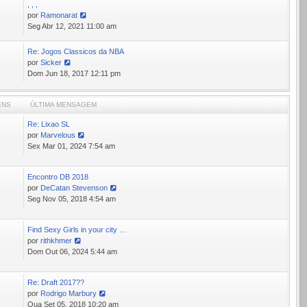
, , ,
por
Ramonarat
Ver
Seg Abr 12, 2021 11:00 am
última
mensagem
Re: Jogos Classicos da NBA
por
Sicker
Ver
Dom Jun 18, 2017 12:11 pm
última
mensagem
ENS
ÚLTIMA MENSAGEM
Re: Lixao SL
7
por
Marvelous
Ver
Sex Mar 01, 2024 7:54 am
última
mensagem
Encontro DB 2018
9
por
DeCatan Stevenson
Ver
Seg Nov 05, 2018 4:54 am
última
mensagem
Find Sexy Girls in your city …
5
por
rithkhmer
Ver
Dom Out 06, 2024 5:44 am
última
mensagem
Re: Draft 2017??
0
por
Rodrigo Marbury
Ver
Qua Set 05, 2018 10:20 am