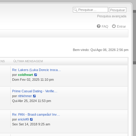
Pesquisa avançada
FAQ
Entrar
Bem-vindo: Qui Ago 06, 2026 2:56 pm
ENS
ÚLTIMA MENSAGEM
Re: Lakers (Luka Doncic troca…
0
por
coldheart
Ver
Dom Fev 02, 2025 11:10 pm
última
mensagem
Prime Сasual Dating - Verifie…
por
rithkhmer
Ver
Qui Abr 25, 2024 11:53 pm
última
mensagem
Re: PAN - Brasil campeão! Inv…
1
por
erick#9
Ver
Sex Set 14, 2018 9:25 am
última
mensagem