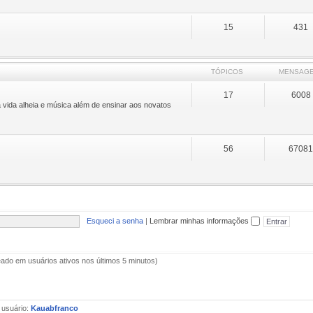
15
431
TÓPICOS
MENSAG
17
6008
 vida alheia e música além de ensinar aos novatos
56
6708
Esqueci a senha
|
Lembrar minhas informações
aseado em usuários ativos nos últimos 5 minutos)
 usuário:
Kauabfranco