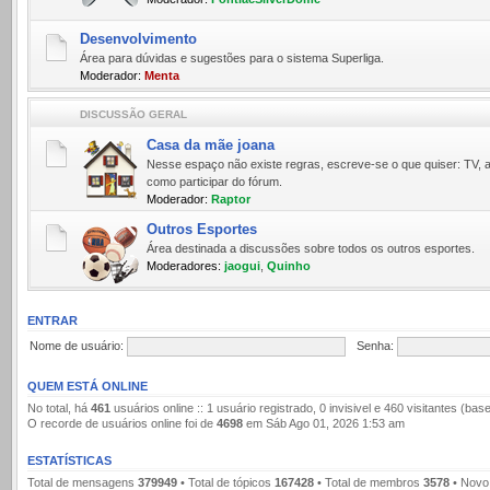
Desenvolvimento
Área para dúvidas e sugestões para o sistema Superliga.
Moderador:
Menta
DISCUSSÃO GERAL
Casa da mãe joana
Nesse espaço não existe regras, escreve-se o que quiser: TV, a
como participar do fórum.
Moderador:
Raptor
Outros Esportes
Área destinada a discussões sobre todos os outros esportes.
Moderadores:
jaogui
,
Quinho
ENTRAR
Nome de usuário:
Senha:
QUEM ESTÁ ONLINE
No total, há
461
usuários online :: 1 usuário registrado, 0 invisivel e 460 visitantes (b
O recorde de usuários online foi de
4698
em Sáb Ago 01, 2026 1:53 am
ESTATÍSTICAS
Total de mensagens
379949
• Total de tópicos
167428
• Total de membros
3578
• Novo