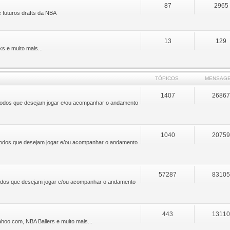
87
2965
e futuros drafts da NBA
13
129
ks e muito mais...
TÓPICOS
MENSAG
1407
2686
 a todos que desejam jogar e/ou acompanhar o andamento
1040
2075
a todos que desejam jogar e/ou acompanhar o andamento
57287
8310
 todos que desejam jogar e/ou acompanhar o andamento
443
1311
oo.com, NBA Ballers e muito mais...