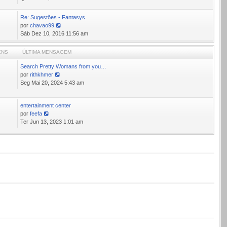
última
mensagem
Re: Sugestões - Fantasys
por
chavao99
Ver
Sáb Dez 10, 2016 11:56 am
última
mensagem
ENS
ÚLTIMA MENSAGEM
Search Pretty Womans from you…
por
rithkhmer
Ver
Seg Mai 20, 2024 5:43 am
última
mensagem
entertainment center
1
por
feefa
Ver
Ter Jun 13, 2023 1:01 am
última
mensagem