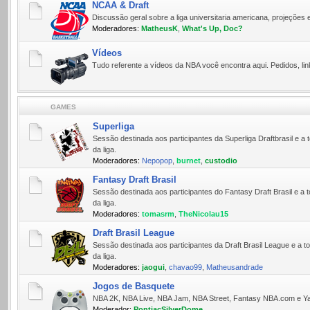
NCAA & Draft
Discussão geral sobre a liga universitaria americana, projeções 
Moderadores:
MatheusK
,
What's Up, Doc?
Vídeos
Tudo referente a ví­deos da NBA você encontra aqui. Pedidos, lin
GAMES
Superliga
Sessão destinada aos participantes da Superliga Draftbrasil e
da liga.
Moderadores:
Nepopop
,
burnet
,
custodio
Fantasy Draft Brasil
Sessão destinada aos participantes do Fantasy Draft Brasil e 
da liga.
Moderadores:
tomasrm
,
TheNicolau15
Draft Brasil League
Sessão destinada aos participantes da Draft Brasil League e a
da liga.
Moderadores:
jaogui
,
chavao99
,
Matheusandrade
Jogos de Basquete
NBA 2K, NBA Live, NBA Jam, NBA Street, Fantasy NBA.com e Yah
Moderador:
PontiacSilverDome