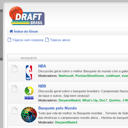
.
Índice do fórum
Tópicos sem resposta
Tópicos ativos
BASQUETE
NBA
Discussão geral sobre o melhor Basquete do mundo com a galera 
Moderadores:
MatheusK
,
PontiacSilverDome
,
coldheart
,
eva
NBB
Discussão geral sobre o basquete brasileiro: Campeonato Nacio
de base e outros. Seja bem vindo(a)!
Moderadores:
DwyaneWade3
,
What's Up, Doc?
,
Quinho
,
J-R
Basquete pelo Mundo
Tudo que rola de melhor no Basquete mundial... Torneios de Sele
das Américas e campeonatos mundo afora... História do basquete
Moderador:
DwyaneWade3