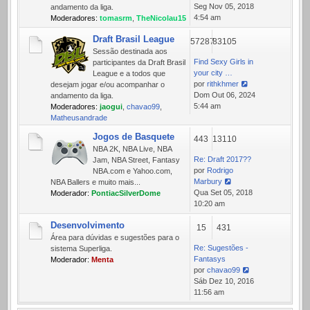
Ver
Seg Nov 05, 2018
andamento da liga.
última
4:54 am
Moderadores:
tomasrm
,
TheNicolau15
mensagem
Draft Brasil League
57287
83105
Sessão destinada aos
Find Sexy Girls in
participantes da Draft Brasil
your city …
League e a todos que
por
rithkhmer
desejam jogar e/ou acompanhar o
Ver
Dom Out 06, 2024
andamento da liga.
última
5:44 am
Moderadores:
jaogui
,
chavao99
,
mensagem
Matheusandrade
Jogos de Basquete
443
13110
NBA 2K, NBA Live, NBA
Re: Draft 2017??
Jam, NBA Street, Fantasy
por
Rodrigo
NBA.com e Yahoo.com,
Marbury
NBA Ballers e muito mais...
Ver
Qua Set 05, 2018
Moderador:
PontiacSilverDome
última
10:20 am
mensagem
Desenvolvimento
15
431
Área para dúvidas e sugestões para o
Re: Sugestões -
sistema Superliga.
Fantasys
Moderador:
Menta
por
chavao99
Ver
Sáb Dez 10, 2016
última
11:56 am
mensagem