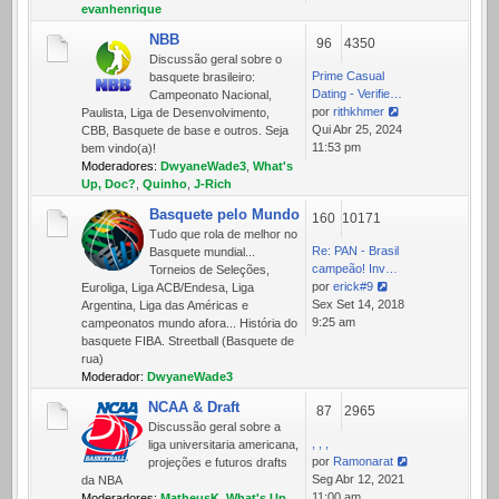
mensagem
evanhenrique
NBB
96
4350
Discussão geral sobre o
Prime Сasual
basquete brasileiro:
Dating - Verifie…
Campeonato Nacional,
por
rithkhmer
Paulista, Liga de Desenvolvimento,
Ver
Qui Abr 25, 2024
CBB, Basquete de base e outros. Seja
última
11:53 pm
bem vindo(a)!
mensagem
Moderadores:
DwyaneWade3
,
What's
Up, Doc?
,
Quinho
,
J-Rich
Basquete pelo Mundo
160
10171
Tudo que rola de melhor no
Re: PAN - Brasil
Basquete mundial...
campeão! Inv…
Torneios de Seleções,
por
erick#9
Euroliga, Liga ACB/Endesa, Liga
Ver
Sex Set 14, 2018
Argentina, Liga das Américas e
última
9:25 am
campeonatos mundo afora... História do
mensagem
basquete FIBA. Streetball (Basquete de
rua)
Moderador:
DwyaneWade3
NCAA & Draft
87
2965
Discussão geral sobre a
, , ,
liga universitaria americana,
por
Ramonarat
projeções e futuros drafts
Ver
Seg Abr 12, 2021
da NBA
última
11:00 am
Moderadores:
MatheusK
,
What's Up,