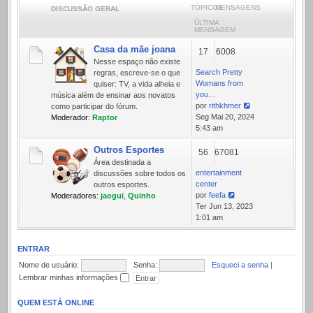
TÓPICOS
MENSAGENS
DISCUSSÃO GERAL
ÚLTIMA
MENSAGEM
Casa da mãe joana
17
6008
Nesse espaço não existe
Search Pretty
regras, escreve-se o que
Womans from
quiser: TV, a vida alheia e
you…
música além de ensinar aos novatos
por
rithkhmer
como participar do fórum.
Ver
Seg Mai 20, 2024
Moderador:
Raptor
última
5:43 am
mensagem
Outros Esportes
56
67081
Área destinada a
entertainment
discussões sobre todos os
center
outros esportes.
por
feefa
Moderadores:
jaogui
,
Quinho
Ver
Ter Jun 13, 2023
última
1:01 am
mensagem
ENTRAR
Nome de usuário:
Senha:
Esqueci a senha
|
Lembrar minhas informações
QUEM ESTÁ ONLINE