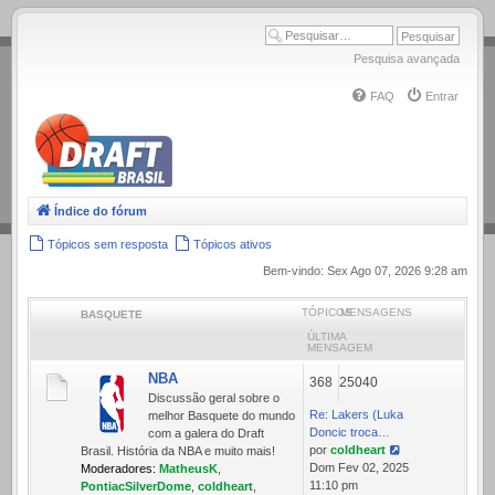
.
Pesquisa avançada
FAQ
Entrar
Índice do fórum
Tópicos sem resposta
Tópicos ativos
Bem-vindo: Sex Ago 07, 2026 9:28 am
TÓPICOS
MENSAGENS
BASQUETE
ÚLTIMA
MENSAGEM
NBA
368
25040
Discussão geral sobre o
Re: Lakers (Luka
melhor Basquete do mundo
Doncic troca…
com a galera do Draft
por
coldheart
Brasil. História da NBA e muito mais!
Ver
Dom Fev 02, 2025
Moderadores:
MatheusK
,
última
11:10 pm
PontiacSilverDome
,
coldheart
,