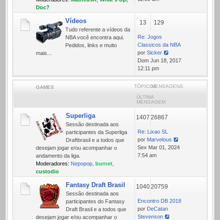
mensagem
Doc?
Vídeos
13
129
Tudo referente a ví­deos da
Re: Jogos
NBA você encontra aqui.
Classicos da NBA
Pedidos, links e muito
por
Sicker
mais...
Ver
Dom Jun 18, 2017
última
12:11 pm
mensagem
TÓPICOS
MENSAGENS
GAMES
ÚLTIMA
MENSAGEM
Superliga
1407
26867
Sessão destinada aos
Re: Lixao SL
participantes da Superliga
por
Marvelous
Draftbrasil e a todos que
Ver
Sex Mar 01, 2024
desejam jogar e/ou acompanhar o
última
7:54 am
andamento da liga.
mensagem
Moderadores:
Nepopop
,
burnet
,
custodio
Fantasy Draft Brasil
1040
20759
Sessão destinada aos
Encontro DB 2018
participantes do Fantasy
por
DeCatan
Draft Brasil e a todos que
Stevenson
desejam jogar e/ou acompanhar o