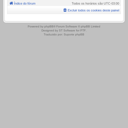
Índice do fórum
Todos os horários são
UTC-03:00
Excluir todos os cookies deste painel
.
Powered by
phpBB
® Forum Software © phpBB Limited
Designed by
ST Software
for
PTF
.
Traduzido por:
Suporte phpBB