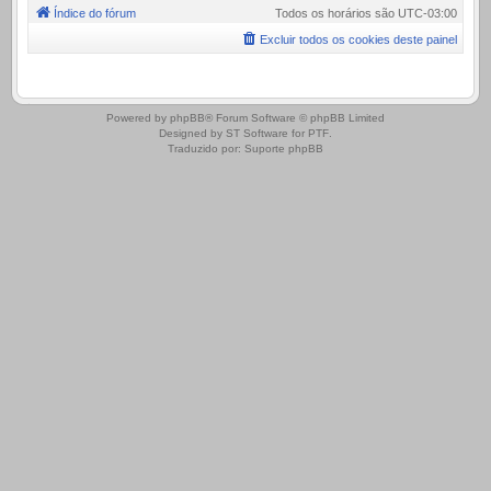
Índice do fórum
Todos os horários são
UTC-03:00
Excluir todos os cookies deste painel
.
Powered by
phpBB
® Forum Software © phpBB Limited
Designed by
ST Software
for
PTF
.
Traduzido por:
Suporte phpBB