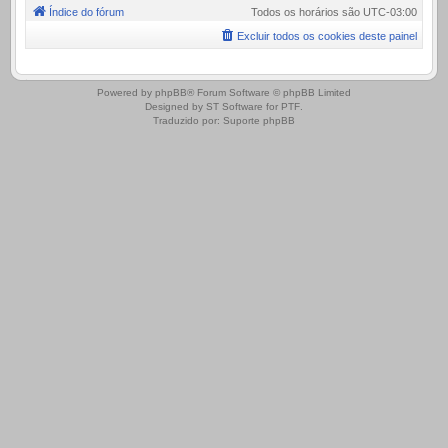
Índice do fórum
Todos os horários são
UTC-03:00
Excluir todos os cookies deste painel
.
Powered by
phpBB
® Forum Software © phpBB Limited
Designed by
ST Software
for
PTF
.
Traduzido por:
Suporte phpBB