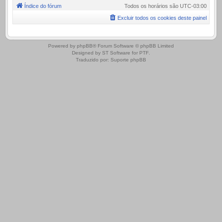
Índice do fórum
Todos os horários são
UTC-03:00
Excluir todos os cookies deste painel
.
Powered by
phpBB
® Forum Software © phpBB Limited
Designed by
ST Software
for
PTF
.
Traduzido por:
Suporte phpBB