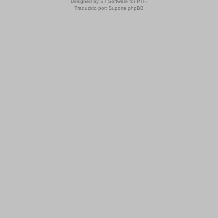
Designed by
ST Software
for
PTF
.
Traduzido por:
Suporte phpBB