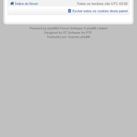
Índice do fórum
Todos os horários são
UTC-03:00
Excluir todos os cookies deste painel
.
Powered by
phpBB
® Forum Software © phpBB Limited
Designed by
ST Software
for
PTF
.
Traduzido por:
Suporte phpBB