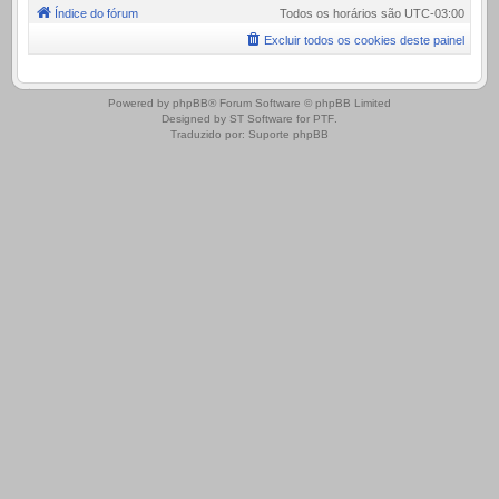
Índice do fórum
Todos os horários são
UTC-03:00
Excluir todos os cookies deste painel
.
Powered by
phpBB
® Forum Software © phpBB Limited
Designed by
ST Software
for
PTF
.
Traduzido por:
Suporte phpBB