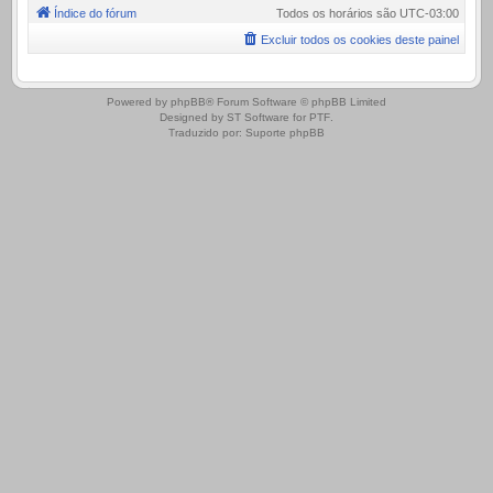
Índice do fórum
Todos os horários são
UTC-03:00
Excluir todos os cookies deste painel
.
Powered by
phpBB
® Forum Software © phpBB Limited
Designed by
ST Software
for
PTF
.
Traduzido por:
Suporte phpBB