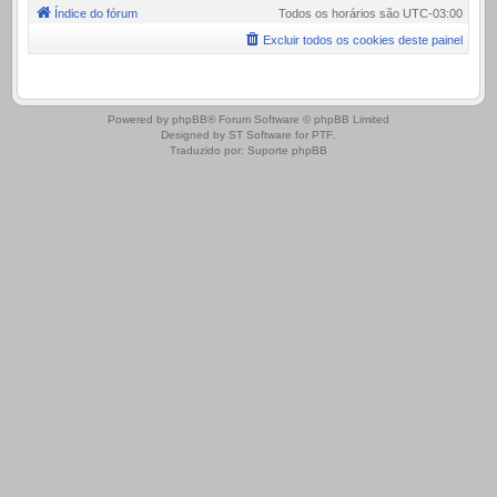
Índice do fórum
Todos os horários são
UTC-03:00
Excluir todos os cookies deste painel
.
Powered by
phpBB
® Forum Software © phpBB Limited
Designed by
ST Software
for
PTF
.
Traduzido por:
Suporte phpBB