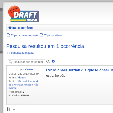
.
Índice do fórum
Tópicos sem resposta
Tópicos ativos
Pesquisa resultou em 1 ocorrência
Pesquisa avançada
Pesquisar
Pesquisa
avançada
por
aleena
Re: Michael Jordan diz que Michael 
Qui Set 26, 2013 9:22 am
estranho pós
Fórum:
Vídeos
Tópico:
Michael Jordan diz
que Michael Jackson não
morreu
Respostas:
1
Exibições:
67949