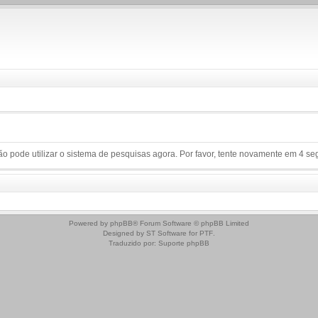
o pode utilizar o sistema de pesquisas agora. Por favor, tente novamente em 4 s
Powered by
phpBB
® Forum Software © phpBB Limited
Designed by
ST Software
for
PTF
.
Traduzido por:
Suporte phpBB