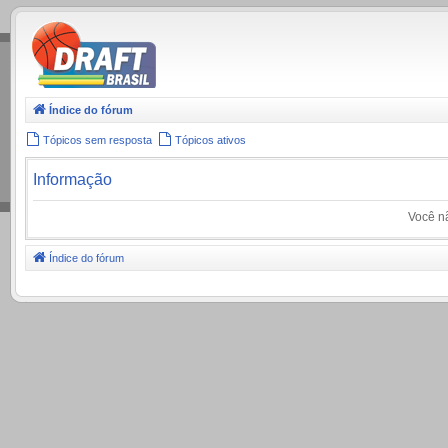
.
Índice do fórum
Tópicos sem resposta
Tópicos ativos
Informação
Você nã
Índice do fórum
.