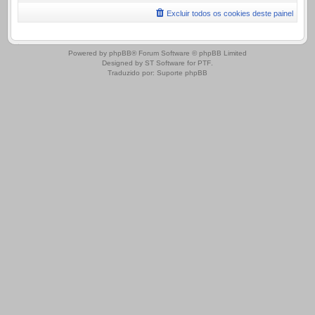
Excluir todos os cookies deste painel
.
Powered by
phpBB
® Forum Software © phpBB Limited
Designed by
ST Software
for
PTF
.
Traduzido por:
Suporte phpBB