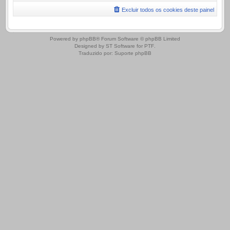
Excluir todos os cookies deste painel
.
Powered by
phpBB
® Forum Software © phpBB Limited
Designed by
ST Software
for
PTF
.
Traduzido por:
Suporte phpBB