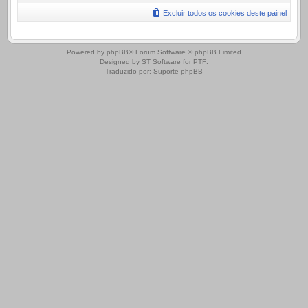
Excluir todos os cookies deste painel
.
Powered by
phpBB
® Forum Software © phpBB Limited
Designed by
ST Software
for
PTF
.
Traduzido por:
Suporte phpBB