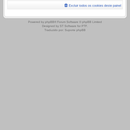
Excluir todos os cookies deste painel
.
Powered by
phpBB
® Forum Software © phpBB Limited
Designed by
ST Software
for
PTF
.
Traduzido por:
Suporte phpBB