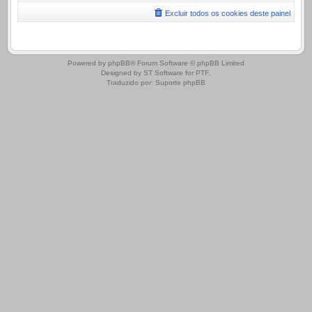
Excluir todos os cookies deste painel
.
Powered by
phpBB
® Forum Software © phpBB Limited
Designed by
ST Software
for
PTF
.
Traduzido por:
Suporte phpBB