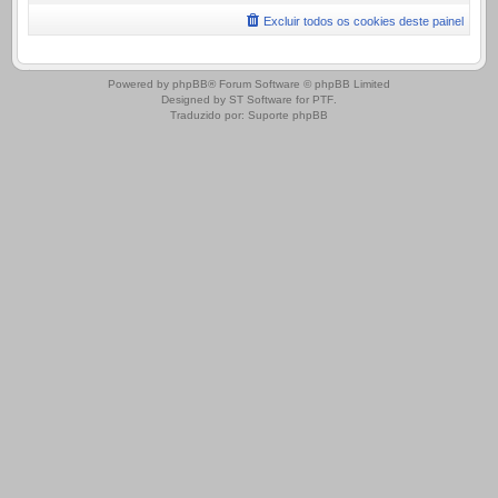
Excluir todos os cookies deste painel
.
Powered by
phpBB
® Forum Software © phpBB Limited
Designed by
ST Software
for
PTF
.
Traduzido por:
Suporte phpBB