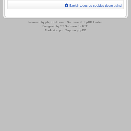
Excluir todos os cookies deste painel
.
Powered by
phpBB
® Forum Software © phpBB Limited
Designed by
ST Software
for
PTF
.
Traduzido por:
Suporte phpBB