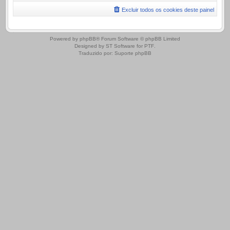
Excluir todos os cookies deste painel
.
Powered by
phpBB
® Forum Software © phpBB Limited
Designed by
ST Software
for
PTF
.
Traduzido por:
Suporte phpBB