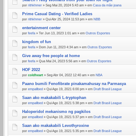
por
rithkhmer
» Seg Mai 20, 2024 5:43 am » em
Casa da mãe joana
Prime Сasual Dating - Verified Ladies
por
rithkhmer
» Qui Abr 25, 2024 11:53 pm » em
NBB
entertainment center
por
feefa
» Ter Jun 13, 2023 1:01 am » em
Outros Esportes
kingdom of fun
por
feefa
» Dom Jun 11, 2023 4:34 am » em
Outros Esportes
Give away free people at home
por
feefa
» Qua Mai 24, 2023 5:56 am » em
Outros Esportes
HOF 2022
por
coldheart
» Seg Abr 04, 2022 12:40 am » em
NBA
Paano bumili Fenofibrate pinakamahusay na Parmasya
por
empallbed
» Qui Ago 19, 2021 6:00 pm » em
Draft Brasil League
Saan ako makakabili L-tryptophan
por
empallbed
» Qui Ago 19, 2021 5:38 pm » em
Draft Brasil League
Haloperidol mekanismo ng pagkilos
por
empallbed
» Qui Ago 19, 2021 5:37 pm » em
Draft Brasil League
Saan ako makakabili Levothyroxine
por
empallbed
» Qui Ago 19, 2021 5:35 pm » em
Draft Brasil League