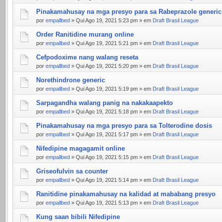
Pinakamahusay na mga presyo para sa Rabeprazole generic
por
empallbed
» Qui Ago 19, 2021 5:23 pm » em
Draft Brasil League
Order Ranitidine murang online
por
empallbed
» Qui Ago 19, 2021 5:21 pm » em
Draft Brasil League
Cefpodoxime nang walang reseta
por
empallbed
» Qui Ago 19, 2021 5:20 pm » em
Draft Brasil League
Norethindrone generic
por
empallbed
» Qui Ago 19, 2021 5:19 pm » em
Draft Brasil League
Sarpagandha walang panig na nakakaapekto
por
empallbed
» Qui Ago 19, 2021 5:18 pm » em
Draft Brasil League
Pinakamahusay na mga presyo para sa Tolterodine dosis
por
empallbed
» Qui Ago 19, 2021 5:17 pm » em
Draft Brasil League
Nifedipine magagamit online
por
empallbed
» Qui Ago 19, 2021 5:15 pm » em
Draft Brasil League
Griseofulvin sa counter
por
empallbed
» Qui Ago 19, 2021 5:14 pm » em
Draft Brasil League
Ranitidine pinakamahusay na kalidad at mababang presyo
por
empallbed
» Qui Ago 19, 2021 5:13 pm » em
Draft Brasil League
Kung saan bibili Nifedipine