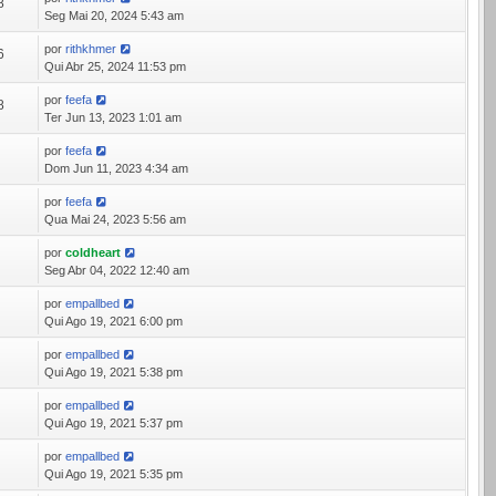
8
Seg Mai 20, 2024 5:43 am
por
rithkhmer
6
Qui Abr 25, 2024 11:53 pm
por
feefa
8
Ter Jun 13, 2023 1:01 am
por
feefa
6
Dom Jun 11, 2023 4:34 am
por
feefa
8
Qua Mai 24, 2023 5:56 am
por
coldheart
6
Seg Abr 04, 2022 12:40 am
por
empallbed
0
Qui Ago 19, 2021 6:00 pm
por
empallbed
7
Qui Ago 19, 2021 5:38 pm
por
empallbed
5
Qui Ago 19, 2021 5:37 pm
por
empallbed
7
Qui Ago 19, 2021 5:35 pm