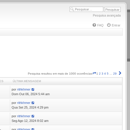
Pesquisa avançada
FAQ
Entrar
Página
Próx
Pesquisa resultou em mais de 1000 ocorrências
1
2
3
4
5
…
29
1
ES
ÚLTIMA MENSAGEM
de
29
por
rithkhmer
0
Dom Out 06, 2024 5:44 am
por
rithkhmer
3
Qua Set 25, 2024 4:29 pm
por
rithkhmer
0
Seg Ago 12, 2024 8:02 am
por
rithkhmer