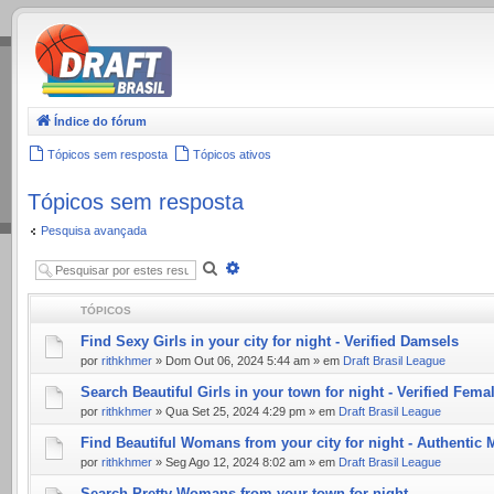
.
Índice do fórum
Tópicos sem resposta
Tópicos ativos
Tópicos sem resposta
Pesquisa avançada
Pesquisar
Pesquisa
avançada
TÓPICOS
Find Sexy Girls in your city for night - Verified Damsels
por
rithkhmer
» Dom Out 06, 2024 5:44 am » em
Draft Brasil League
Search Beautiful Girls in your town for night - Verified Fema
por
rithkhmer
» Qua Set 25, 2024 4:29 pm » em
Draft Brasil League
Find Beautiful Womans from your city for night - Authentic
por
rithkhmer
» Seg Ago 12, 2024 8:02 am » em
Draft Brasil League
Search Pretty Womans from your town for night