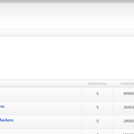
RESPOSTAS
EXIBIÇÕ
0
9996
les
0
2846
 Maidens
0
2906