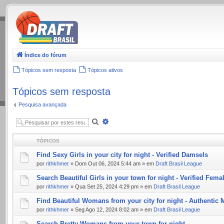
.
Índice do fórum
Tópicos sem resposta
Tópicos ativos
Tópicos sem resposta
Pesquisa avançada
Pesquisar
Pesquisa
avançada
TÓPICOS
Find Sexy Girls in your city for night - Verified Damsels
por
rithkhmer
» Dom Out 06, 2024 5:44 am » em
Draft Brasil League
Search Beautiful Girls in your town for night - Verified Fema
por
rithkhmer
» Qua Set 25, 2024 4:29 pm » em
Draft Brasil League
Find Beautiful Womans from your city for night - Authentic
por
rithkhmer
» Seg Ago 12, 2024 8:02 am » em
Draft Brasil League
Search Pretty Womans from your town for night