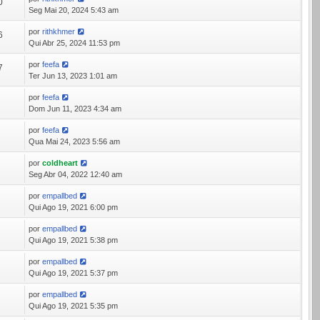
0
Seg Mai 20, 2024 5:43 am
por
rithkhmer
6
Qui Abr 25, 2024 11:53 pm
por
feefa
7
Ter Jun 13, 2023 1:01 am
por
feefa
4
Dom Jun 11, 2023 4:34 am
por
feefa
9
Qua Mai 24, 2023 5:56 am
por
coldheart
7
Seg Abr 04, 2022 12:40 am
por
empallbed
0
Qui Ago 19, 2021 6:00 pm
por
empallbed
1
Qui Ago 19, 2021 5:38 pm
por
empallbed
0
Qui Ago 19, 2021 5:37 pm
por
empallbed
4
Qui Ago 19, 2021 5:35 pm