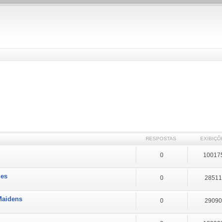
RESPOSTAS
EXIBIÇÕ
0
10017
les
0
2851
 Maidens
0
2909