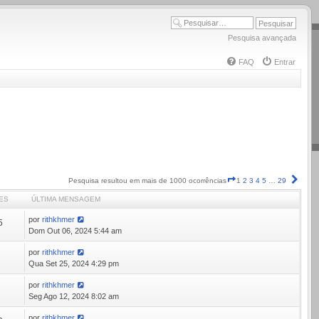
Pesquisa avançada
FAQ
Entrar
Página
Próx
Pesquisa resultou em mais de 1000 ocorrências
1
2
3
4
5
…
29
1
ES
ÚLTIMA MENSAGEM
de
29
por
rithkhmer
5
Dom Out 06, 2024 5:44 am
por
rithkhmer
1
Qua Set 25, 2024 4:29 pm
por
rithkhmer
0
Seg Ago 12, 2024 8:02 am
por
rithkhmer