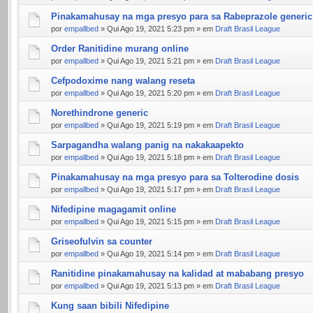
Pinakamahusay na mga presyo para sa Rabeprazole generic
por
empallbed
» Qui Ago 19, 2021 5:23 pm » em
Draft Brasil League
Order Ranitidine murang online
por
empallbed
» Qui Ago 19, 2021 5:21 pm » em
Draft Brasil League
Cefpodoxime nang walang reseta
por
empallbed
» Qui Ago 19, 2021 5:20 pm » em
Draft Brasil League
Norethindrone generic
por
empallbed
» Qui Ago 19, 2021 5:19 pm » em
Draft Brasil League
Sarpagandha walang panig na nakakaapekto
por
empallbed
» Qui Ago 19, 2021 5:18 pm » em
Draft Brasil League
Pinakamahusay na mga presyo para sa Tolterodine dosis
por
empallbed
» Qui Ago 19, 2021 5:17 pm » em
Draft Brasil League
Nifedipine magagamit online
por
empallbed
» Qui Ago 19, 2021 5:15 pm » em
Draft Brasil League
Griseofulvin sa counter
por
empallbed
» Qui Ago 19, 2021 5:14 pm » em
Draft Brasil League
Ranitidine pinakamahusay na kalidad at mababang presyo
por
empallbed
» Qui Ago 19, 2021 5:13 pm » em
Draft Brasil League
Kung saan bibili Nifedipine