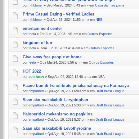
por
rithkhmer
» Seg Mai 20, 2024 5:43 am » em
Casa da mãe joana
Prime Сasual Dating - Verified Ladies
por
rithkhmer
» Qui Abr 25, 2024 11:53 pm » em
NBB
entertainment center
por
feefa
» Ter Jun 13, 2023 1:01 am » em
Outros Esportes
kingdom of fun
por
feefa
» Dom Jun 11, 2023 4:34 am » em
Outros Esportes
Give away free people at home
por
feefa
» Qua Mai 24, 2023 5:56 am » em
Outros Esportes
HOF 2022
por
coldheart
» Seg Abr 04, 2022 12:40 am » em
NBA
Paano bumili Fenofibrate pinakamahusay na Parmasya
por
empallbed
» Qui Ago 19, 2021 6:00 pm » em
Draft Brasil League
Saan ako makakabili L-tryptophan
por
empallbed
» Qui Ago 19, 2021 5:38 pm » em
Draft Brasil League
Haloperidol mekanismo ng pagkilos
por
empallbed
» Qui Ago 19, 2021 5:37 pm » em
Draft Brasil League
Saan ako makakabili Levothyroxine
por
empallbed
» Qui Ago 19, 2021 5:35 pm » em
Draft Brasil League