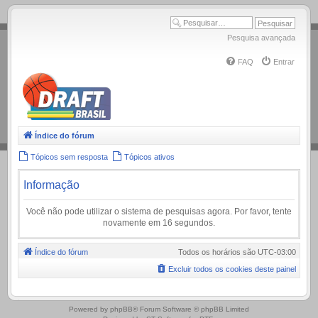
.
Pesquisa avançada
FAQ
Entrar
Índice do fórum
Tópicos sem resposta
Tópicos ativos
Informação
Você não pode utilizar o sistema de pesquisas agora. Por favor, tente
novamente em 16 segundos.
Índice do fórum
Todos os horários são
UTC-03:00
Excluir todos os cookies deste painel
.
Powered by
phpBB
® Forum Software © phpBB Limited