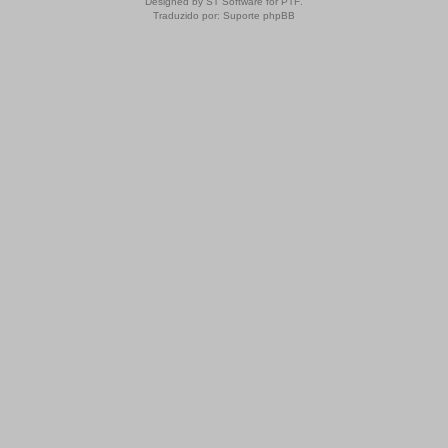
Designed by
ST Software
for
PTF
.
Traduzido por:
Suporte phpBB