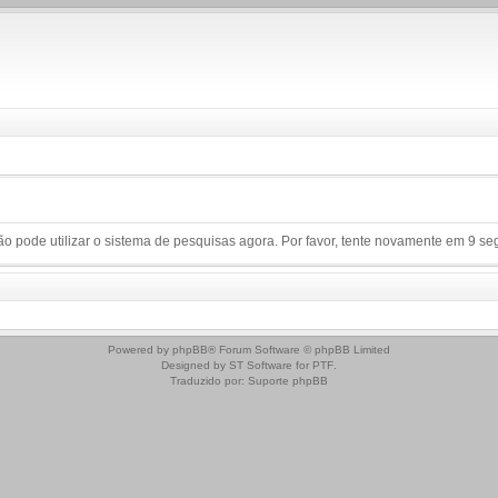
o pode utilizar o sistema de pesquisas agora. Por favor, tente novamente em 9 s
Powered by
phpBB
® Forum Software © phpBB Limited
Designed by
ST Software
for
PTF
.
Traduzido por:
Suporte phpBB