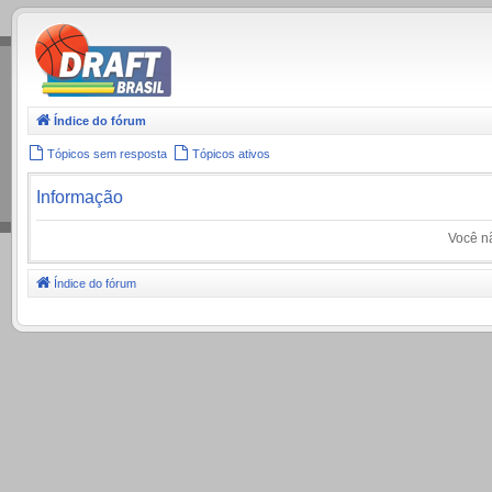
.
Índice do fórum
Tópicos sem resposta
Tópicos ativos
Informação
Você nã
Índice do fórum
.