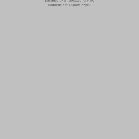
Designed by
ST Software
for
PTF
.
Traduzido por:
Suporte phpBB