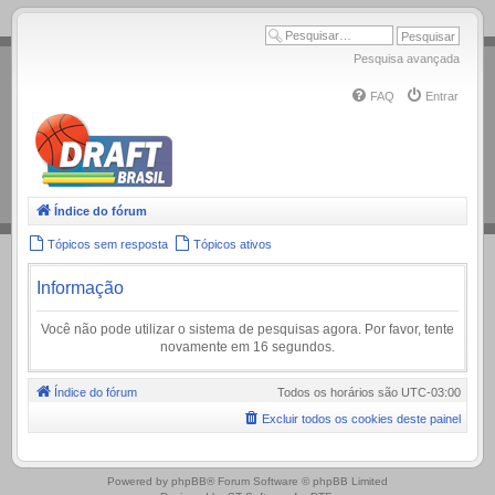
.
Pesquisa avançada
FAQ
Entrar
Índice do fórum
Tópicos sem resposta
Tópicos ativos
Informação
Você não pode utilizar o sistema de pesquisas agora. Por favor, tente
novamente em 16 segundos.
Índice do fórum
Todos os horários são
UTC-03:00
Excluir todos os cookies deste painel
.
Powered by
phpBB
® Forum Software © phpBB Limited