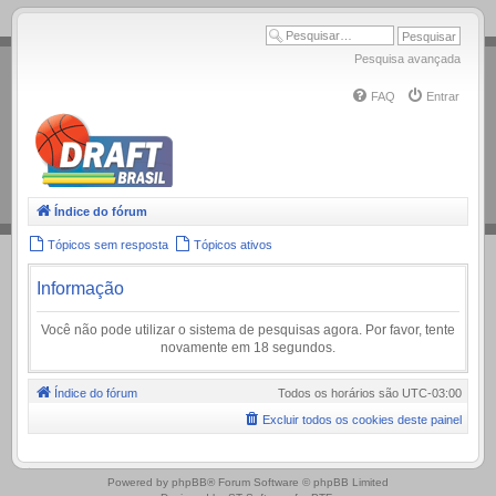
.
Pesquisa avançada
FAQ
Entrar
Índice do fórum
Tópicos sem resposta
Tópicos ativos
Informação
Você não pode utilizar o sistema de pesquisas agora. Por favor, tente
novamente em 18 segundos.
Índice do fórum
Todos os horários são
UTC-03:00
Excluir todos os cookies deste painel
.
Powered by
phpBB
® Forum Software © phpBB Limited