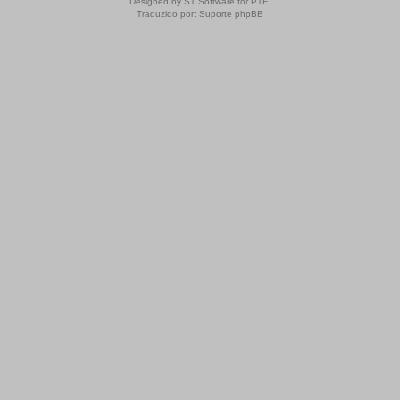
Designed by
ST Software
for
PTF
.
Traduzido por:
Suporte phpBB