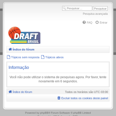
.
Pesquisa avançada
FAQ
Entrar
Índice do fórum
Tópicos sem resposta
Tópicos ativos
Informação
Você não pode utilizar o sistema de pesquisas agora. Por favor, tente
novamente em 6 segundos.
Índice do fórum
Todos os horários são
UTC-03:00
Excluir todos os cookies deste painel
.
Powered by
phpBB
® Forum Software © phpBB Limited