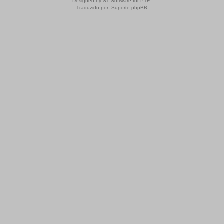
Designed by
ST Software
for
PTF
.
Traduzido por:
Suporte phpBB