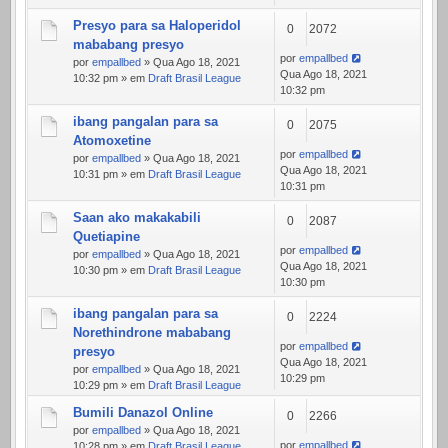
Presyo para sa Haloperidol
0
2072
mababang presyo
por
empallbed
por
empallbed
» Qua Ago 18, 2021
Qua Ago 18, 2021
10:32 pm » em
Draft Brasil League
10:32 pm
ibang pangalan para sa
0
2075
Atomoxetine
por
empallbed
por
empallbed
» Qua Ago 18, 2021
Qua Ago 18, 2021
10:31 pm » em
Draft Brasil League
10:31 pm
Saan ako makakabili
0
2087
Quetiapine
por
empallbed
por
empallbed
» Qua Ago 18, 2021
Qua Ago 18, 2021
10:30 pm » em
Draft Brasil League
10:30 pm
ibang pangalan para sa
0
2224
Norethindrone mababang
por
empallbed
presyo
Qua Ago 18, 2021
por
empallbed
» Qua Ago 18, 2021
10:29 pm
10:29 pm » em
Draft Brasil League
Bumili Danazol Online
0
2266
por
empallbed
» Qua Ago 18, 2021
por
empallbed
10:28 pm » em
Draft Brasil League