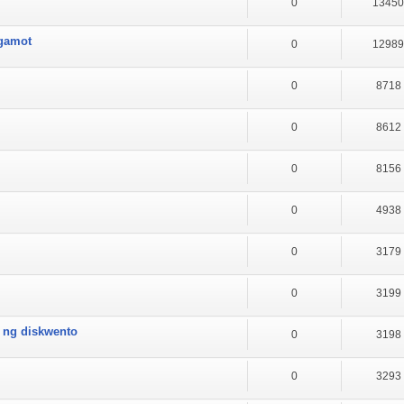
0
1345
 gamot
0
1298
0
8718
0
8612
0
8156
0
4938
0
3179
0
3199
 ng diskwento
0
3198
0
3293