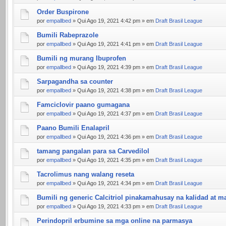
Order Buspirone
por
empallbed
» Qui Ago 19, 2021 4:42 pm » em
Draft Brasil League
Bumili Rabeprazole
por
empallbed
» Qui Ago 19, 2021 4:41 pm » em
Draft Brasil League
Bumili ng murang Ibuprofen
por
empallbed
» Qui Ago 19, 2021 4:39 pm » em
Draft Brasil League
Sarpagandha sa counter
por
empallbed
» Qui Ago 19, 2021 4:38 pm » em
Draft Brasil League
Famciclovir paano gumagana
por
empallbed
» Qui Ago 19, 2021 4:37 pm » em
Draft Brasil League
Paano Bumili Enalapril
por
empallbed
» Qui Ago 19, 2021 4:36 pm » em
Draft Brasil League
tamang pangalan para sa Carvedilol
por
empallbed
» Qui Ago 19, 2021 4:35 pm » em
Draft Brasil League
Tacrolimus nang walang reseta
por
empallbed
» Qui Ago 19, 2021 4:34 pm » em
Draft Brasil League
Bumili ng generic Calcitriol pinakamahusay na kalidad at 
por
empallbed
» Qui Ago 19, 2021 4:33 pm » em
Draft Brasil League
Perindopril erbumine sa mga online na parmasya