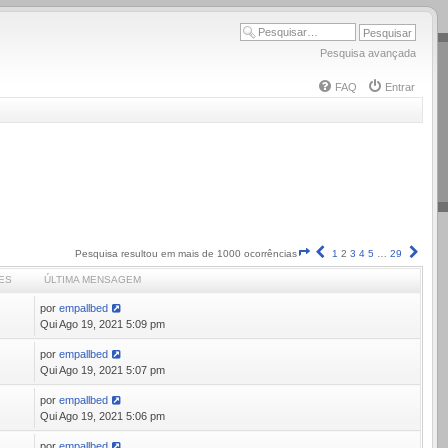
Pesquisa avançada
FAQ
Entrar
Página
Anterior
Próx
Pesquisa resultou em mais de 1000 ocorrências
1
2
3
4
5
…
29
2
ES
ÚLTIMA MENSAGEM
de
29
por
empallbed
6
Qui Ago 19, 2021 5:09 pm
por
empallbed
1
Qui Ago 19, 2021 5:07 pm
por
empallbed
5
Qui Ago 19, 2021 5:06 pm
por
empallbed