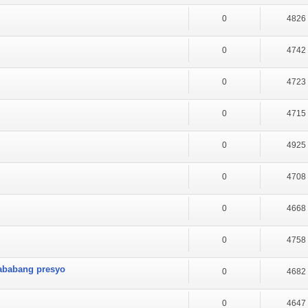
0
4826
0
4742
0
4723
0
4715
0
4925
0
4708
0
4668
0
4758
mababang presyo
0
4682
0
4647