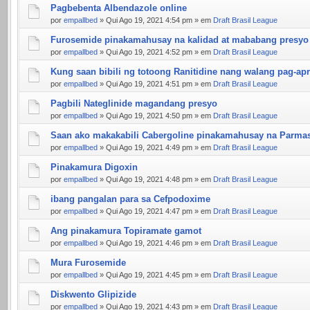
Pagbebenta Albendazole online
por
empallbed
» Qui Ago 19, 2021 4:54 pm » em
Draft Brasil League
Furosemide pinakamahusay na kalidad at mababang presyo
por
empallbed
» Qui Ago 19, 2021 4:52 pm » em
Draft Brasil League
Kung saan bibili ng totoong Ranitidine nang walang pag-ap
por
empallbed
» Qui Ago 19, 2021 4:51 pm » em
Draft Brasil League
Pagbili Nateglinide magandang presyo
por
empallbed
» Qui Ago 19, 2021 4:50 pm » em
Draft Brasil League
Saan ako makakabili Cabergoline pinakamahusay na Parma
por
empallbed
» Qui Ago 19, 2021 4:49 pm » em
Draft Brasil League
Pinakamura Digoxin
por
empallbed
» Qui Ago 19, 2021 4:48 pm » em
Draft Brasil League
ibang pangalan para sa Cefpodoxime
por
empallbed
» Qui Ago 19, 2021 4:47 pm » em
Draft Brasil League
Ang pinakamura Topiramate gamot
por
empallbed
» Qui Ago 19, 2021 4:46 pm » em
Draft Brasil League
Mura Furosemide
por
empallbed
» Qui Ago 19, 2021 4:45 pm » em
Draft Brasil League
Diskwento Glipizide
por
empallbed
» Qui Ago 19, 2021 4:43 pm » em
Draft Brasil League