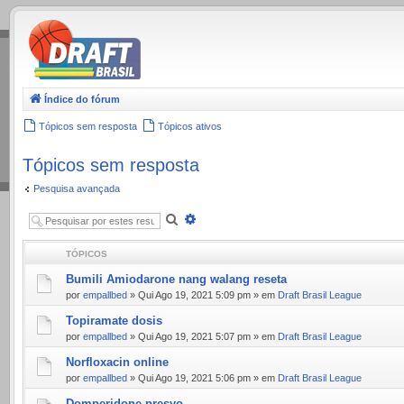
.
Índice do fórum
Tópicos sem resposta
Tópicos ativos
Tópicos sem resposta
Pesquisa avançada
Pesquisar
Pesquisa
avançada
TÓPICOS
Bumili Amiodarone nang walang reseta
por
empallbed
» Qui Ago 19, 2021 5:09 pm » em
Draft Brasil League
Topiramate dosis
por
empallbed
» Qui Ago 19, 2021 5:07 pm » em
Draft Brasil League
Norfloxacin online
por
empallbed
» Qui Ago 19, 2021 5:06 pm » em
Draft Brasil League
Domperidone presyo