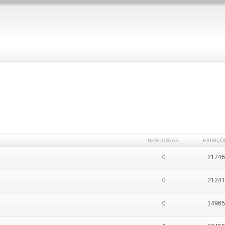
RESPOSTAS
EXIBIÇÕ
0
2174
0
2124
0
1496