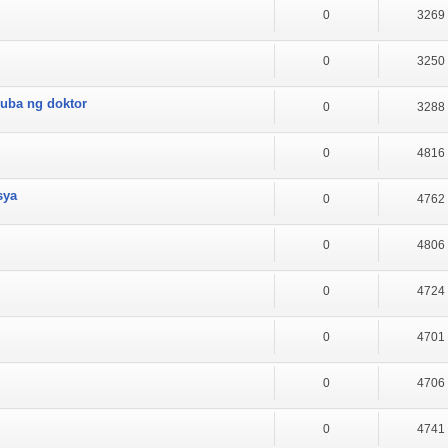
0
3269
0
3250
ruba ng doktor
0
3288
0
4816
sya
0
4762
0
4806
0
4724
0
4701
0
4706
0
4741