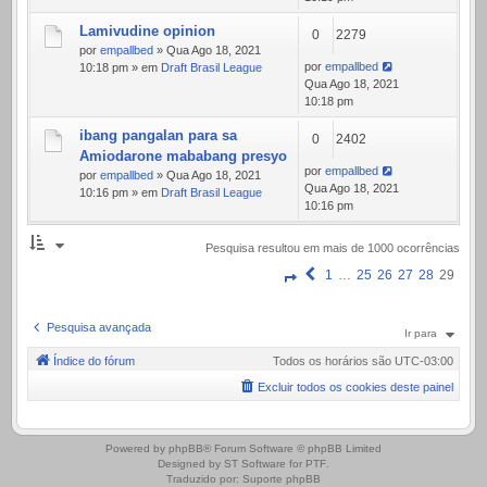
Lamivudine opinion
0
2279
por
empallbed
» Qua Ago 18, 2021
por
empallbed
10:18 pm » em
Draft Brasil League
Qua Ago 18, 2021
10:18 pm
ibang pangalan para sa
0
2402
Amiodarone mababang presyo
por
empallbed
por
empallbed
» Qua Ago 18, 2021
Qua Ago 18, 2021
10:16 pm » em
Draft Brasil League
10:16 pm
Pesquisa resultou em mais de 1000 ocorrências
Anterior
1
…
25
26
27
28
29
Página
29
Pesquisa avançada
de
Ir para
Índice do fórum
Todos os horários são
UTC-03:00
29
Excluir todos os cookies deste painel
.
Powered by
phpBB
® Forum Software © phpBB Limited
Designed by
ST Software
for
PTF
.
Traduzido por:
Suporte phpBB