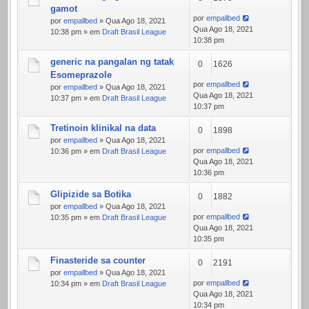
gamot
por
empallbed
por
empallbed
» Qua Ago 18, 2021
Qua Ago 18, 2021
10:38 pm » em
Draft Brasil League
10:38 pm
generic na pangalan ng tatak
0
1626
Esomeprazole
por
empallbed
por
empallbed
» Qua Ago 18, 2021
Qua Ago 18, 2021
10:37 pm » em
Draft Brasil League
10:37 pm
Tretinoin klinikal na data
0
1898
por
empallbed
» Qua Ago 18, 2021
por
empallbed
10:36 pm » em
Draft Brasil League
Qua Ago 18, 2021
10:36 pm
Glipizide sa Botika
0
1882
por
empallbed
» Qua Ago 18, 2021
por
empallbed
10:35 pm » em
Draft Brasil League
Qua Ago 18, 2021
10:35 pm
Finasteride sa counter
0
2191
por
empallbed
» Qua Ago 18, 2021
por
empallbed
10:34 pm » em
Draft Brasil League
Qua Ago 18, 2021
10:34 pm