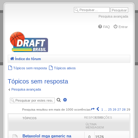
.
Pesquisa avançada
FAQ
Entrar
Índice do fórum
Tópicos sem resposta
Tópicos ativos
Tópicos sem resposta
Pesquisa avançada
Pesquisar
Pesquisa
avançada
Página
Anterior
Pesquisa resultou em mais de 1000 ocorrências
1
…
25
26
27
28
29
29
RESPOSTAS
EXIBIÇÕES
TÓPICOS
de
29
ÚLTIMA
MENSAGEM
Betaxolol mga generic na
0
1576