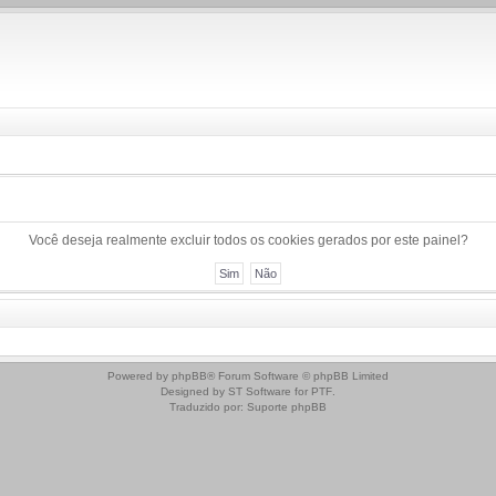
Você deseja realmente excluir todos os cookies gerados por este painel?
Powered by
phpBB
® Forum Software © phpBB Limited
Designed by
ST Software
for
PTF
.
Traduzido por:
Suporte phpBB