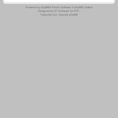
.
Powered by
phpBB
® Forum Software © phpBB Limited
Designed by
ST Software
for
PTF
.
Traduzido por:
Suporte phpBB