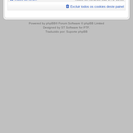
Excluir todos os cookies deste painel
.
Powered by
phpBB
® Forum Software © phpBB Limited
Designed by
ST Software
for
PTF
.
Traduzido por:
Suporte phpBB