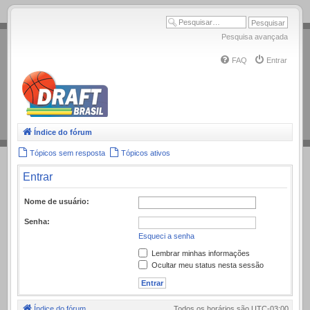
.
Pesquisa avançada
FAQ
Entrar
Índice do fórum
Tópicos sem resposta
Tópicos ativos
Entrar
Nome de usuário:
Senha:
Esqueci a senha
Lembrar minhas informações
Ocultar meu status nesta sessão
Índice do fórum
Todos os horários são
UTC-03:00