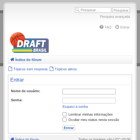
.
Pesquisa avançada
FAQ
Entrar
Índice do fórum
Tópicos sem resposta
Tópicos ativos
Entrar
Nome de usuário:
Senha:
Esqueci a senha
Lembrar minhas informações
Ocultar meu status nesta sessão
Índice do fórum
Todos os horários são
UTC-03:00