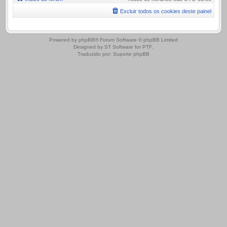
Excluir todos os cookies deste painel
.
Powered by
phpBB
® Forum Software © phpBB Limited
Designed by
ST Software
for
PTF
.
Traduzido por:
Suporte phpBB