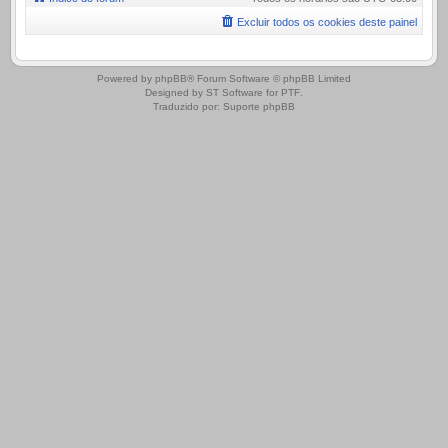
Excluir todos os cookies deste painel
.
Powered by
phpBB
® Forum Software © phpBB Limited
Designed by
ST Software
for
PTF
.
Traduzido por:
Suporte phpBB