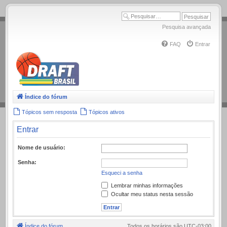
.
Pesquisa avançada
FAQ
Entrar
Índice do fórum
Tópicos sem resposta
Tópicos ativos
Entrar
Nome de usuário:
Senha:
Esqueci a senha
Lembrar minhas informações
Ocultar meu status nesta sessão
Índice do fórum
Todos os horários são
UTC-03:00