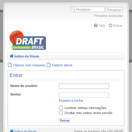
.
Pesquisa avançada
FAQ
Entrar
Índice do fórum
Tópicos sem resposta
Tópicos ativos
Entrar
Nome de usuário:
Senha:
Esqueci a senha
Lembrar minhas informações
Ocultar meu status nesta sessão
Índice do fórum
Todos os horários são
UTC-03:00