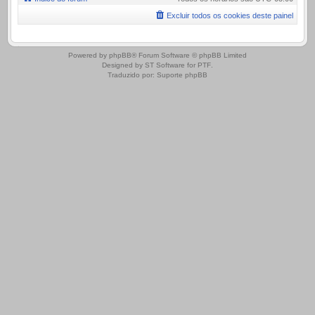
Excluir todos os cookies deste painel
.
Powered by
phpBB
® Forum Software © phpBB Limited
Designed by
ST Software
for
PTF
.
Traduzido por:
Suporte phpBB