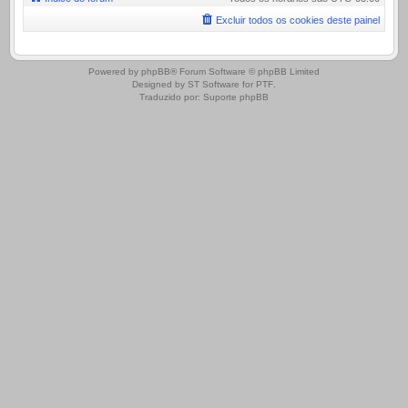
Excluir todos os cookies deste painel
.
Powered by
phpBB
® Forum Software © phpBB Limited
Designed by
ST Software
for
PTF
.
Traduzido por:
Suporte phpBB