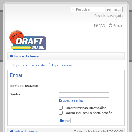
.
Pesquisa avançada
FAQ
Entrar
Índice do fórum
Tópicos sem resposta
Tópicos ativos
Entrar
Nome de usuário:
Senha:
Esqueci a senha
Lembrar minhas informações
Ocultar meu status nesta sessão
Índice do fórum
Todos os horários são
UTC-03:00