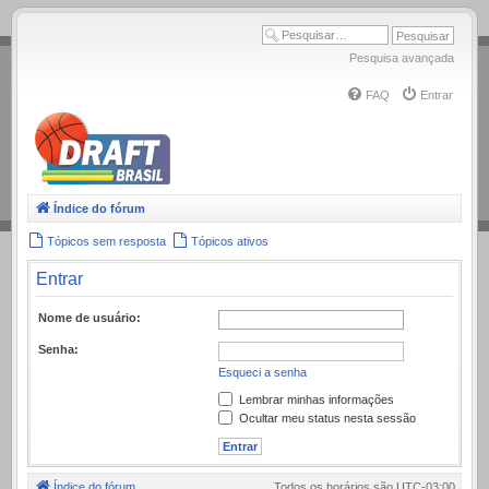
.
Pesquisa avançada
FAQ
Entrar
Índice do fórum
Tópicos sem resposta
Tópicos ativos
Entrar
Nome de usuário:
Senha:
Esqueci a senha
Lembrar minhas informações
Ocultar meu status nesta sessão
Índice do fórum
Todos os horários são
UTC-03:00