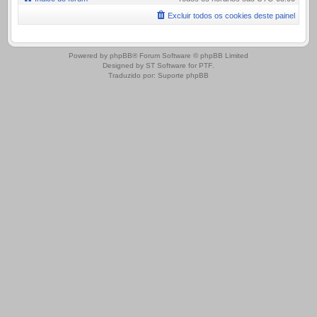
Excluir todos os cookies deste painel
.
Powered by
phpBB
® Forum Software © phpBB Limited
Designed by
ST Software
for
PTF
.
Traduzido por:
Suporte phpBB