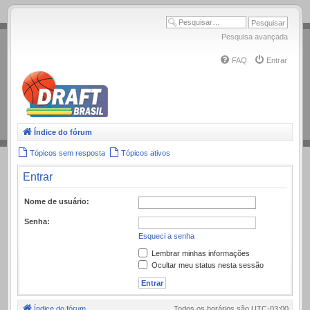
.
Pesquisa avançada
FAQ
Entrar
Índice do fórum
Tópicos sem resposta
Tópicos ativos
Entrar
Nome de usuário:
Senha:
Esqueci a senha
Lembrar minhas informações
Ocultar meu status nesta sessão
Índice do fórum
Todos os horários são
UTC-03:00