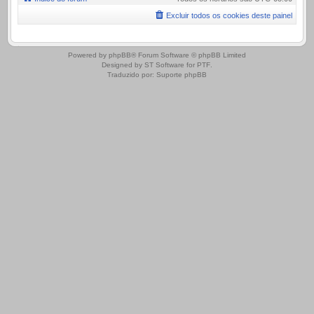
Excluir todos os cookies deste painel
.
Powered by
phpBB
® Forum Software © phpBB Limited
Designed by
ST Software
for
PTF
.
Traduzido por:
Suporte phpBB